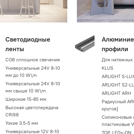
Светодиодные
Алюминие
ленты
профили
COB сплошное свечение
Для натяжных
Универсальные 24V 8-10
KLUS
мм до 10 W\m
ARLIGHT S-LU
Универсальные 24V 8-10
ARLIGHT S2-L
мм свыше 10 W\m
ARLIGHT ARH
Широкие 15-85 мм
Радиусный AR
Высокая цветопередача
кругов]
CRI98
Силиконовые 
Узкие 3.5-5 мм
пластиковые
Универсальные 12V 8-10
TOP, LEDs-ON