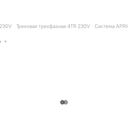
 230V
Трековая трехфазная 4TR 230V
Система APRI
ы