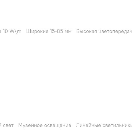
е 10 W\m
Широкие 15-85 мм
Высокая цветопередач
й свет
Музейное освещение
Линейные светильник