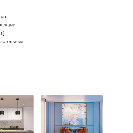
вет
ллекции
а]
настольные