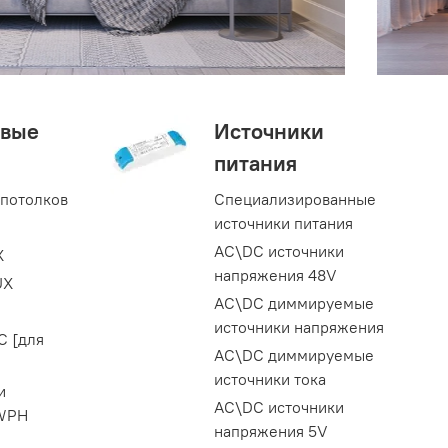
вые
Источники
питания
 потолков
Специализированные
источники питания
AC\DC источники
X
напряжения 48V
UX
AC\DC диммируемые
источники напряжения
C [для
AC\DC диммируемые
источники тока
и
AC\DC источники
 WPH
напряжения 5V