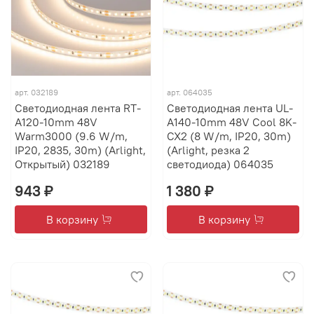
арт.
032189
арт.
064035
Светодиодная лента RT-
Светодиодная лента UL-
A120-10mm 48V
A140-10mm 48V Cool 8K-
Warm3000 (9.6 W/m,
CX2 (8 W/m, IP20, 30m)
IP20, 2835, 30m) (Arlight,
(Arlight, резка 2
Открытый) 032189
светодиода) 064035
943 ₽
1 380 ₽
В корзину
В корзину