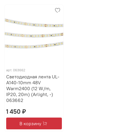
арт.
063662
Светодиодная лента UL-
A140-10mm 48V
Warm2400 (12 W/m,
IP20, 20m) (Arlight, -)
063662
1 450 ₽
В корзину