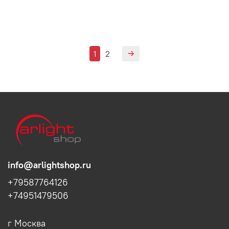
1
2
info@arlightshop.ru
+79587764126
+74951479506
г Москва