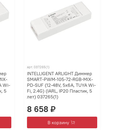
арт.
037265(1)
мер
INTELLIGENT ARLIGHT Диммер
IX-
SMART-PWM-105-72-RGB-MIX-
A Wi-
PD-SUF (12-48V, 5x6A, TUYA Wi-
к, 5
Fi, 2.4G) (IARL, IP20 Пластик, 5
лет) 037265(1)
8 658 ₽
В корзину