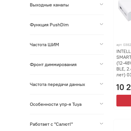
Выходные каналы
Функция PushDim
Частота ШИМ
арт.
0382
INTEL
SMART
(12-48
Фронт диммирования
BLE, 2
лет) 0
Частота передачи данных
10 
Особенности упр-я Tuya
Работает с "Салют!"