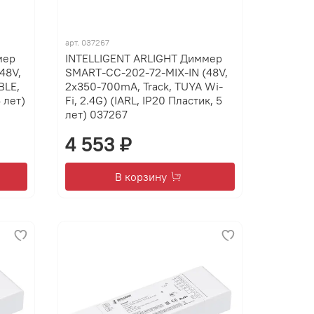
арт.
037267
мер
INTELLIGENT ARLIGHT Диммер
48V,
SMART-CC-202-72-MIX-IN (48V,
BLE,
2x350-700mA, Track, TUYA Wi-
 лет)
Fi, 2.4G) (IARL, IP20 Пластик, 5
лет) 037267
4 553 ₽
В корзину