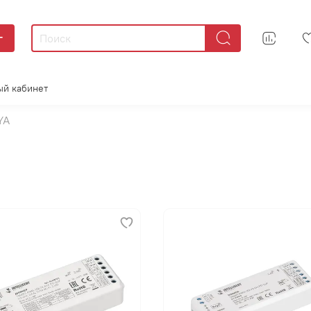
г
ый кабинет
YA