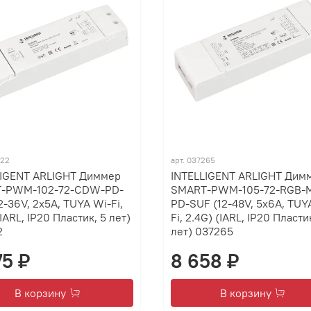
422
арт.
037265
LIGENT ARLIGHT Диммер
INTELLIGENT ARLIGHT Дим
-PWM-102-72-CDW-PD-
SMART-PWM-105-72-RGB-M
2-36V, 2x5A, TUYA Wi-Fi,
PD-SUF (12-48V, 5x6A, TUY
(IARL, IP20 Пластик, 5 лет)
Fi, 2.4G) (IARL, IP20 Пласти
2
лет) 037265
75 ₽
8 658 ₽
В корзину
В корзину