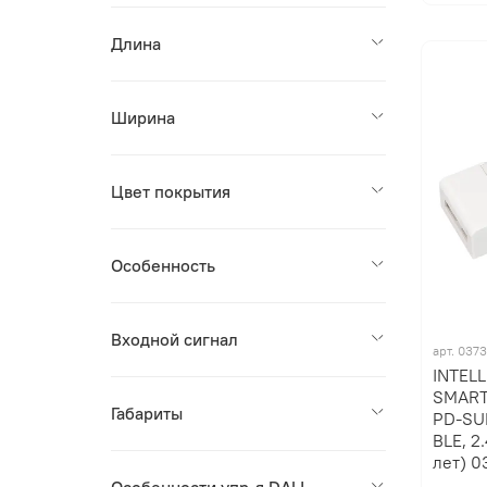
Длина
Ширина
Цвет покрытия
Особенность
Входной сигнал
арт.
037
INTEL
SMART
Габариты
PD-SUF
BLE, 2
лет) 0