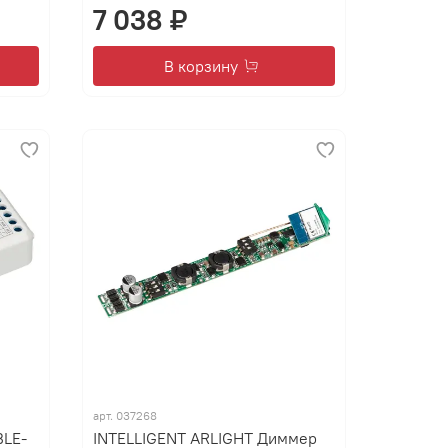
7 038 ₽
В корзину
арт.
037268
BLE-
INTELLIGENT ARLIGHT Диммер