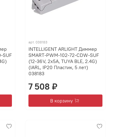
арт.
038183
мер
INTELLIGENT ARLIGHT Диммер
D-SUF
SMART-PWM-102-72-CDW-SUF
4G)
(12-36V, 2x5A, TUYA BLE, 2.4G)
(IARL, IP20 Пластик, 5 лет)
038183
7 508 ₽
В корзину