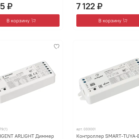
65 ₽
7 122 ₽
В корзину
В корзину
79(1)
арт.
033001
LIGENT ARLIGHT Диммер
Контроллер SMART-TUYA-