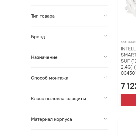
Тип товара
Бренд
арт.
0345
INTEL
SMART
Назначение
SUF (1
2.4G) 
034501
Способ монтажа
7 12
Класс пылевлагозащиты
Материал корпуса