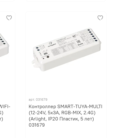
арт.
031679
IFI-
Контроллер SMART-TUYA-MULTI
G)
(12-24V, 5x3A, RGB-MIX, 2.4G)
т)
(Arlight, IP20 Пластик, 5 лет)
031679