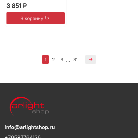
3 851 ₽
В корзину
1
2
3
31
…
info@arlightshop.ru
+79587764126