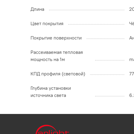
Длина
2
Цвет покрытия
Ч
Покрытие поверхности
А
Рассеиваемая тепловая
мощность на 1м
ma
КПД профиля (cветовой)
7
Глубина установки
источника света
6