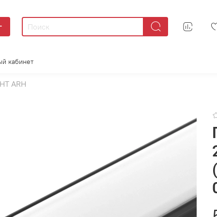
г
ый кабинет
GHT ARH