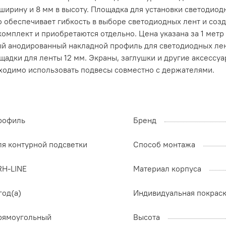
 ширину и 8 мм в высоту. Площадка для установки светодиод
о обеспечивает гибкость в выборе светодиодных лент и со
комплект и приобретаются отдельно. Цена указана за 1 мет
 анодированный накладной профиль для светодиодных лент 
дки для ленты 12 мм. Экраны, заглушки и другие аксессуар
ходимо использовать подвесы совместно с держателями.
рофиль
Бренд
ля контурной подсветки
Способ монтажа
RH-LINE
Материал корпуса
год(а)
Индивидуальная покрас
рямоугольный
Высота