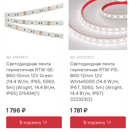
арт.
015434(1)
арт.
022323(2)
Светодиодная лента
Светодиодная лента
герметичная RTW-SE-
герметичная RTW-PS-
B60-10mm 12V Green
B60-12mm 12V
(14.4 W/m, IP65, 5060,
White6000 (14.4 W/m,
5m) (Arlight, 14.4 Вт/м,
IP67, 5060, 5m) (Arlight,
IP65) 015434(1)
14.4 Вт/м, IP67)
022323(2)
1 796 ₽
1 781 ₽
В корзину
В корзину