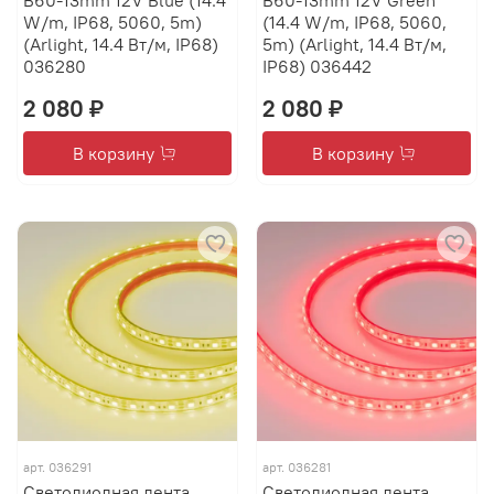
B60-13mm 12V Blue (14.4
B60-13mm 12V Green
W/m, IP68, 5060, 5m)
(14.4 W/m, IP68, 5060,
(Arlight, 14.4 Вт/м, IP68)
5m) (Arlight, 14.4 Вт/м,
036280
IP68) 036442
2 080 ₽
2 080 ₽
В корзину
В корзину
арт.
036291
арт.
036281
Светодиодная лента
Светодиодная лента