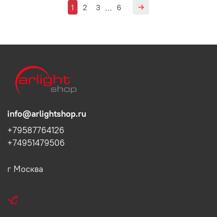
1
2
3
6
…
info@arlightshop.ru
+79587764126
+74951479506
г Москва