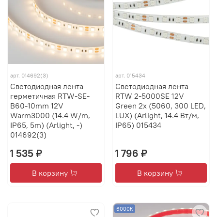
арт.
014692(3)
арт.
015434
Светодиодная лента
Светодиодная лента
герметичная RTW-SE-
RTW 2-5000SE 12V
B60-10mm 12V
Green 2x (5060, 300 LED,
Warm3000 (14.4 W/m,
LUX) (Arlight, 14.4 Вт/м,
IP65, 5m) (Arlight, -)
IP65) 015434
014692(3)
1 535 ₽
1 796 ₽
В корзину
В корзину
6000К