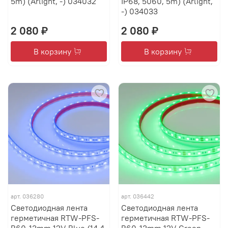
5m) (Arlight, -) 034032
IP68, 5060, 5m) (Arlight,
-) 034033
2 080 ₽
2 080 ₽
В корзину
В корзину
арт.
036280
арт.
036442
Светодиодная лента
Светодиодная лента
герметичная RTW-PFS-
герметичная RTW-PFS-