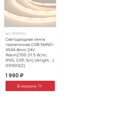
арт.
031903(2)
Светодиодная лента
герметичная COB-NANO-
X544-8mm 24V
Warm2700 (11.5 W/m,
IP65, CSP, 5m) (Arlight, -)
031903(2)
1 990 ₽
В корзину