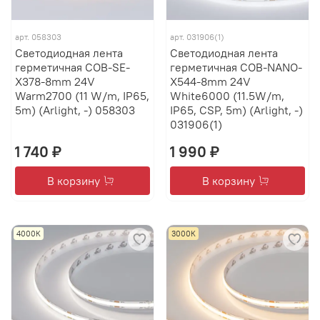
арт.
058303
арт.
031906(1)
Светодиодная лента
Светодиодная лента
герметичная COB-SE-
герметичная COB-NANO-
X378-8mm 24V
X544-8mm 24V
Warm2700 (11 W/m, IP65,
White6000 (11.5W/m,
5m) (Arlight, -) 058303
IP65, CSP, 5m) (Arlight, -)
031906(1)
1 740 ₽
1 990 ₽
В корзину
В корзину
4000К
3000К