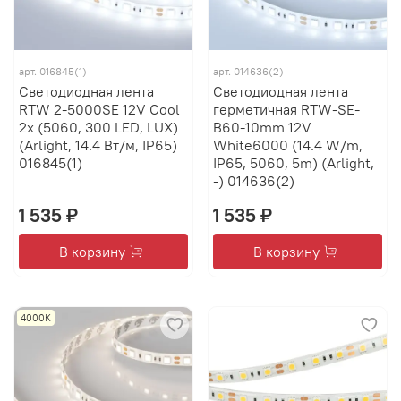
арт.
016845(1)
арт.
014636(2)
Светодиодная лента
Светодиодная лента
RTW 2-5000SE 12V Cool
герметичная RTW-SE-
2x (5060, 300 LED, LUX)
B60-10mm 12V
(Arlight, 14.4 Вт/м, IP65)
White6000 (14.4 W/m,
016845(1)
IP65, 5060, 5m) (Arlight,
-) 014636(2)
1 535 ₽
1 535 ₽
В корзину
В корзину
4000К