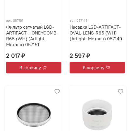
арт.
057151
арт.
057149
Фильтр сетчатый LGD-
Насадка LGD-ARTIFACT-
ARTIFACT-HONEYCOMB-
OVAL-LENS-R65 (WH)
R65 (WH) (Arlight,
(Arlight, Металл) 057149
Металл) 057151
2 017 ₽
2 597 ₽
В корзину
В корзину