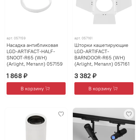
арт.
057159
арт.
057161
Насадка антибликовая
Шторки кашетирующие
LGD-ARTIFACT-HALF-
LGD-ARTIFACT-
SNOOT-R65 (WH)
BARNDOOR-R65 (WH)
(Arlight, Металл) 057159
(Arlight, Металл) 057161
1 868 ₽
3 382 ₽
В корзину
В корзину