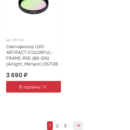
арт.
057136
Светофильтр LGD-
ARTIFACT-COLORFUL-
FRAME-R55 (BK-GN)
(Arlight, Металл) 057136
3 690 ₽
В корзину
1
2
3