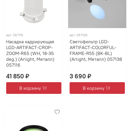
арт.
057116
арт.
057138
Насадка кадрирующая
Светофильтр LGD-
LGD-ARTIFACT-CROP-
ARTIFACT-COLORFUL-
ZOOM-R65 (WH, 18-35
FRAME-R55 (BK-BL)
deg.) (Arlight, Металл)
(Arlight, Металл) 057138
057116
41 850 ₽
3 690 ₽
В корзину
В корзину