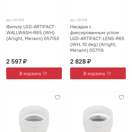
арт.
057153
арт.
057119
Фильтр LGD-ARTIFACT-
Насадка с
WALLWASH-R65 (WH)
фиксированным углом
(Arlight, Металл) 057153
LGD-ARTIFACT-LENS-R65
(WH, 10 deg) (Arlight,
Металл) 057119
2 597 ₽
2 828 ₽
В корзину
В корзину