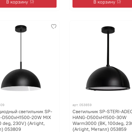
В корзину
В корзину
809
арт.
053859
диодный светильник SP-
Светильник SP-STERI-ADE
-D500xH1500-20W MIX
HANG-D500xH1500-30W
0 deg, 230V) (Arlight,
Warm3000 (BK, 100deg, 23
л) 053809
(Arlight, Металл) 053859