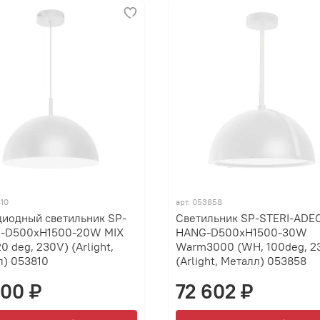
10
арт.
053858
диодный светильник SP-
Светильник SP-STERI-ADE
-D500xH1500-20W MIX
HANG-D500xH1500-30W
0 deg, 230V) (Arlight,
Warm3000 (WH, 100deg, 2
л) 053810
(Arlight, Металл) 053858
900 ₽
72 602 ₽