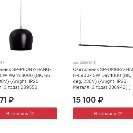
550
арт.
036942(1)
льник SP-PEONY-HANG-
Светильник SP-UMBRA-HA
15W Warm3000 (BK, 65
H-L900-15W Day4000 (BK, 
30V) (Arlight, IP20
deg, 230V) (Arlight, IP20
, 3 года) 039550
Металл, 3 года) 036942(1)
71 ₽
15 100 ₽
В корзину
В корзину