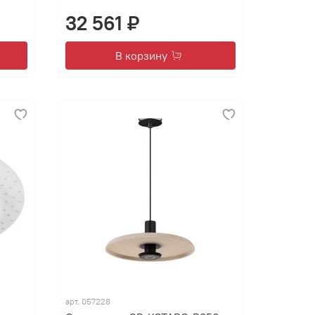
32 561 ₽
В корзину
арт.
057228