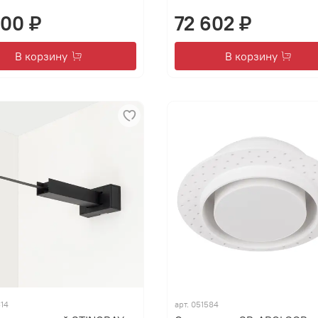
900 ₽
72 602 ₽
В корзину
В корзину
14
арт.
051584