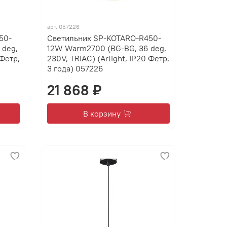
арт.
057226
50-
Светильник SP-KOTARO-R450-
 deg,
12W Warm2700 (BG-BG, 36 deg,
 Фетр,
230V, TRIAC) (Arlight, IP20 Фетр,
3 года) 057226
21 868 ₽
В корзину