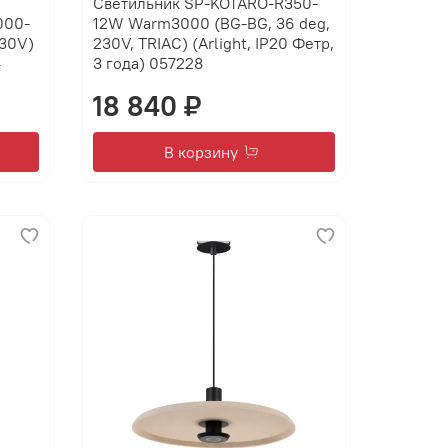
Светильник SP-KOTARO-R350-
000-
12W Warm3000 (BG-BG, 36 deg,
30V)
230V, TRIAC) (Arlight, IP20 Фетр,
4
3 года) 057228
18 840 ₽
В корзину