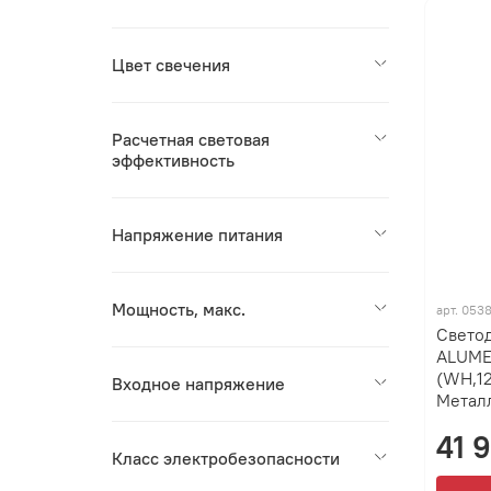
Цвет свечения
Расчетная световая
эффективность
Напряжение питания
Мощность, макс.
арт.
0538
Свето
ALUME
(WH,12
Входное напряжение
Метал
41 
Класс электробезопасности