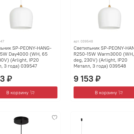
547
арт.
039548
льник SP-PEONY-HANG-
Светильник SP-PEONY-HA
15W Day4000 (WH, 65
R250-15W Warm3000 (WH,
30V) (Arlight, IP20
deg, 230V) (Arlight, IP20
, 3 года) 039547
Металл, 3 года) 039548
53 ₽
9 153 ₽
В корзину
В корзину