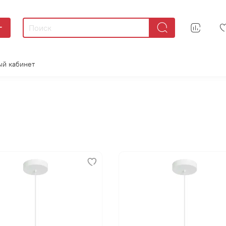
г
ый кабинет