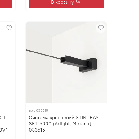
В корзину
арт.
033515
OLL-
Система креплений STINGRAY-
SET-5000 (Arlight, Металл)
0V)
033515