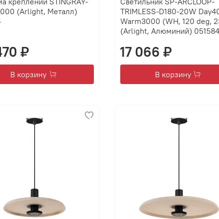
ма креплений STINGRAY-
Светильник SP-ARCLOOP-
000 (Arlight, Металл)
TRIMLESS-D180-20W Day4
4
Warm3000 (WH, 120 deg, 2
(Arlight, Алюминий) 05158
470 ₽
17 066 ₽
В корзину
В корзину