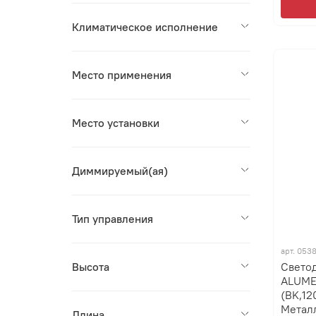
Климатическое исполнение
Место применения
Место установки
Диммируемый(ая)
Тип управления
арт.
053
Свето
Высота
ALUME
(BK,12
Метал
Длина