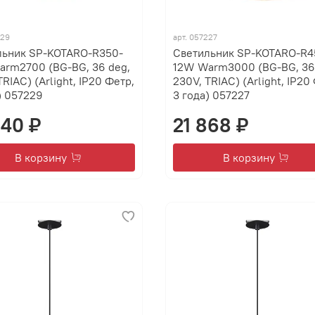
229
арт.
057227
льник SP-KOTARO-R350-
Светильник SP-KOTARO-R4
arm2700 (BG-BG, 36 deg,
12W Warm3000 (BG-BG, 36
TRIAC) (Arlight, IP20 Фетр,
230V, TRIAC) (Arlight, IP20
) 057229
3 года) 057227
840 ₽
21 868 ₽
В корзину
В корзину