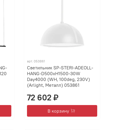
арт.
053861
NG-
Светильник SP-STERI-ADEOLL-
120
HANG-D500xH1500-30W
Day4000 (WH, 100deg, 230V)
(Arlight, Металл) 053861
72 602 ₽
В корзину