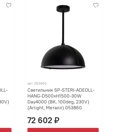
арт.
053860
OLL-
Светильник SP-STERI-ADEOLL-
HANG-D500xH1500-30W
30V)
Day4000 (BK, 100deg, 230V)
(Arlight, Металл) 053860
72 602 ₽