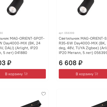
80
арт.
056399
льник MAG-ORIENT-SPOT-
Светильник MAG-ORIENT-S
W Day4000-MIX (BK, 24
R35-6W Day4000-MIX (BK, 
V, DALI) (Arlight, IP20
deg, 48V, TUYA Zigbee) (Arli
, 5 лет) 041880
IP20 Металл, 5 лет) 05639
03 ₽
6 608 ₽
В корзину
В корзину