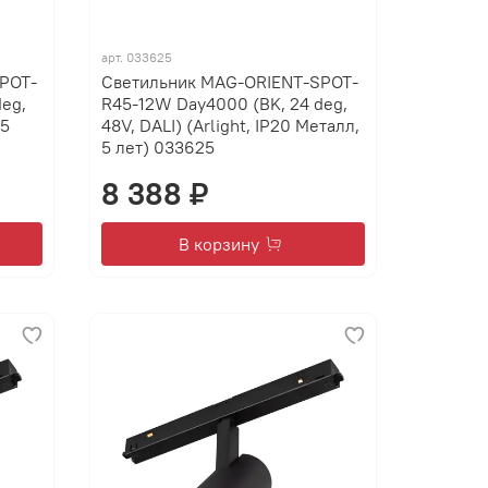
арт.
033625
POT-
Светильник MAG-ORIENT-SPOT-
eg,
R45-12W Day4000 (BK, 24 deg,
 5
48V, DALI) (Arlight, IP20 Металл,
5 лет) 033625
8 388 ₽
В корзину