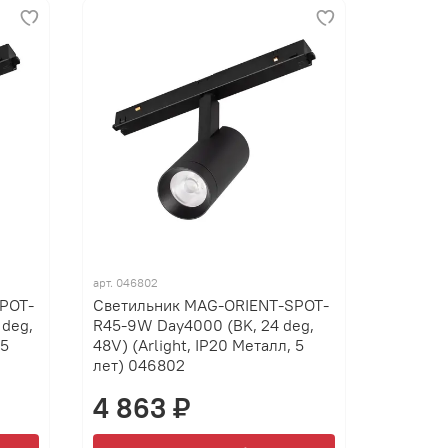
арт.
046802
POT-
Светильник MAG-ORIENT-SPOT-
deg,
R45-9W Day4000 (BK, 24 deg,
 5
48V) (Arlight, IP20 Металл, 5
лет) 046802
4 863 ₽