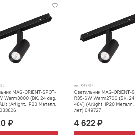
826
арт.
049727
льник MAG-ORIENT-SPOT-
Светильник MAG-ORIENT-S
W Warm3000 (BK, 24 deg,
R35-6W Warm2700 (BK, 24 
ALI) (Arlight, IP20 Металл,
48V) (Arlight, IP20 Металл,
 033826
лет) 049727
20 ₽
4 622 ₽