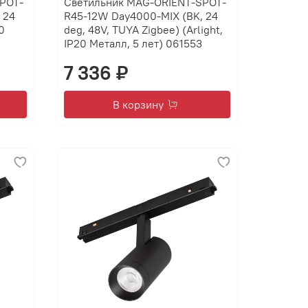
POT-
Светильник MAG-ORIENT-SPOT-
 24
R45-12W Day4000-MIX (BK, 24
0
deg, 48V, TUYA Zigbee) (Arlight,
IP20 Металл, 5 лет) 061553
7 336 ₽
В корзину