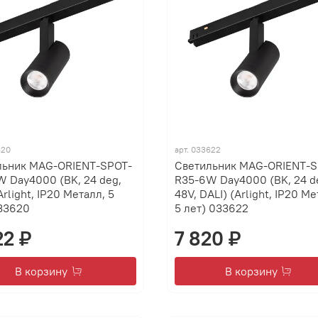
620
арт.
033622
льник MAG-ORIENT-SPOT-
Светильник MAG-ORIENT-S
 Day4000 (BK, 24 deg,
R35-6W Day4000 (BK, 24 d
Arlight, IP20 Металл, 5
48V, DALI) (Arlight, IP20 Ме
033620
5 лет) 033622
22 ₽
7 820 ₽
В корзину
В корзину