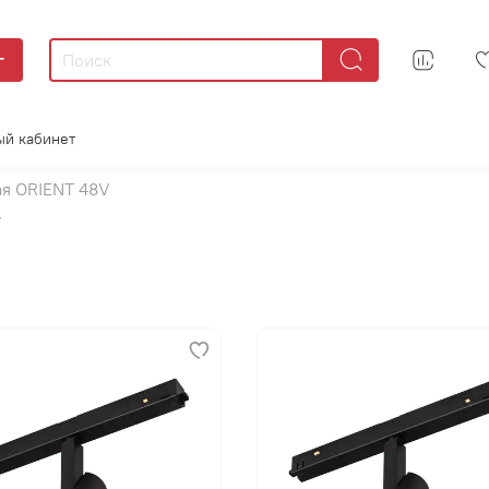
г
ый кабинет
я ORIENT 48V
V