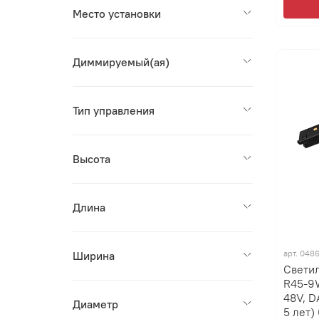
Место установки
Диммируемый(ая)
Тип управления
Высота
Длина
арт.
048
Ширина
Свети
R45-9W
48V, D
Диаметр
5 лет)