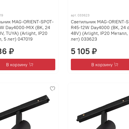
19
арт.
033623
льник MAG-ORIENT-SPOT-
Светильник MAG-ORIENT-S
W Day4000-MIX (BK, 24
R45-12W Day4000 (BK, 24 d
8V, TUYA) (Arlight, IP20
48V) (Arlight, IP20 Металл,
, 5 лет) 047019
лет) 033623
86 ₽
5 105 ₽
В корзину
В корзину