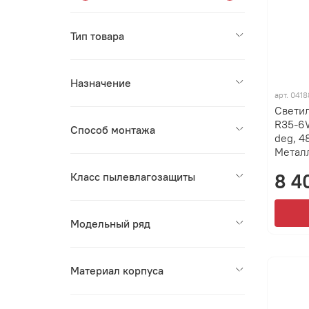
Тип товара
Назначение
арт.
0418
Свети
R35-6
Способ монтажа
deg, 48
Металл
8 4
Класс пылевлагозащиты
Модельный ряд
Материал корпуса