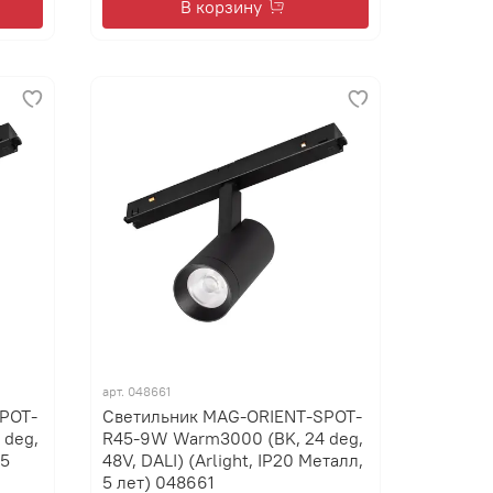
В корзину
арт.
048661
POT-
Светильник MAG-ORIENT-SPOT-
 deg,
R45-9W Warm3000 (BK, 24 deg,
 5
48V, DALI) (Arlight, IP20 Металл,
5 лет) 048661