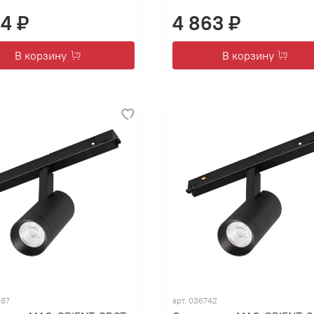
04 ₽
4 863 ₽
В корзину
В корзину
987
арт.
036742