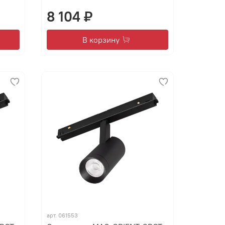
8 104 ₽
В корзину
арт.
061553