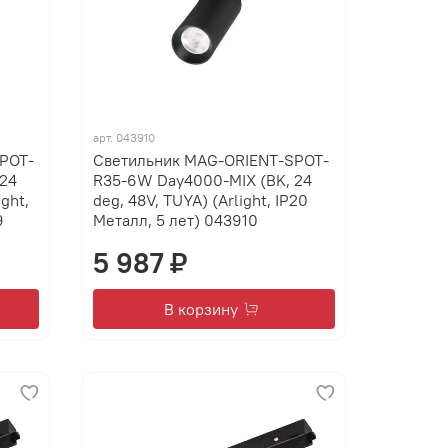
арт.
043910
POT-
Светильник MAG-ORIENT-SPOT-
24
R35-6W Day4000-MIX (BK, 24
ght,
deg, 48V, TUYA) (Arlight, IP20
9
Металл, 5 лет) 043910
5 987 ₽
В корзину