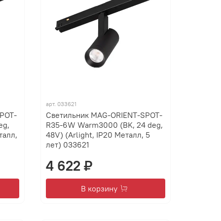
арт.
033621
POT-
Светильник MAG-ORIENT-SPOT-
eg,
R35-6W Warm3000 (BK, 24 deg,
талл,
48V) (Arlight, IP20 Металл, 5
лет) 033621
4 622 ₽
В корзину