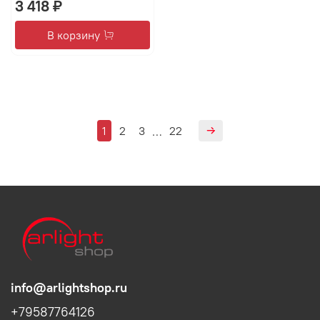
3 418 ₽
В корзину
1
2
3
22
…
info@arlightshop.ru
+79587764126