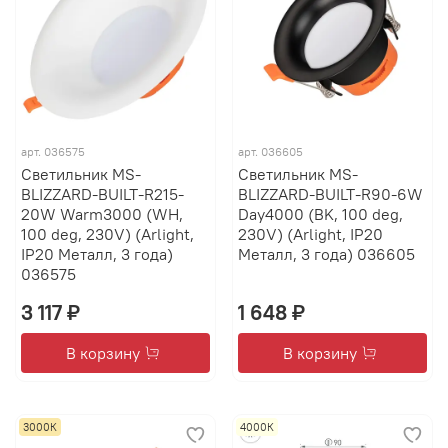
арт.
036575
арт.
036605
Светильник MS-
Светильник MS-
BLIZZARD-BUILT-R215-
BLIZZARD-BUILT-R90-6W
20W Warm3000 (WH,
Day4000 (BK, 100 deg,
100 deg, 230V) (Arlight,
230V) (Arlight, IP20
IP20 Металл, 3 года)
Металл, 3 года) 036605
036575
3 117 ₽
1 648 ₽
В корзину
В корзину
3000К
4000К