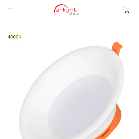
4000К