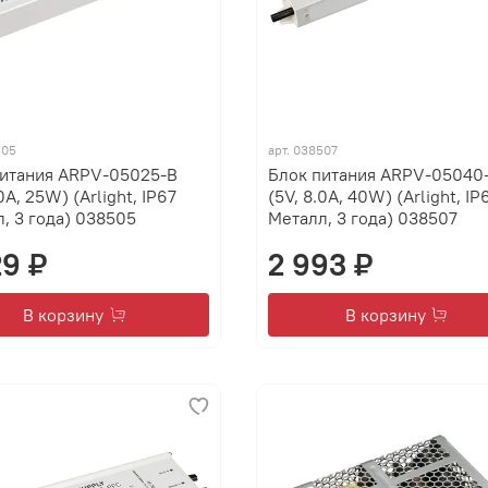
505
арт.
038507
питания ARPV-05025-B
Блок питания ARPV-05040
0A, 25W) (Arlight, IP67
(5V, 8.0A, 40W) (Arlight, IP
, 3 года) 038505
Металл, 3 года) 038507
29 ₽
2 993 ₽
В корзину
В корзину