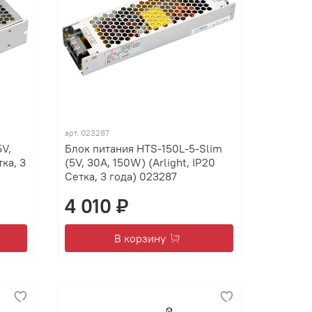
арт.
023287
V,
Блок питания HTS-150L-5-Slim
тка, 3
(5V, 30A, 150W) (Arlight, IP20
Сетка, 3 года) 023287
4 010 ₽
В корзину