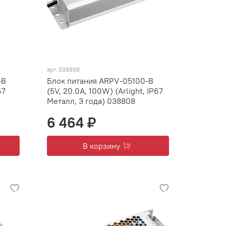
арт.
038808
-B
Блок питания ARPV-05100-B
67
(5V, 20.0A, 100W) (Arlight, IP67
Металл, 3 года) 038808
6 464 ₽
В корзину