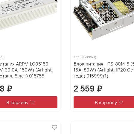
55
арт.
015999(1)
питания ARPV-LG05150-
Блок питания HTS-80M-5 (5
V, 30.0A, 150W) (Arlight,
16A, 80W) (Arlight, IP20 Се
еталл, 5 лет) 015755
года) 015999(1)
18 ₽
2 559 ₽
В корзину
В корзину