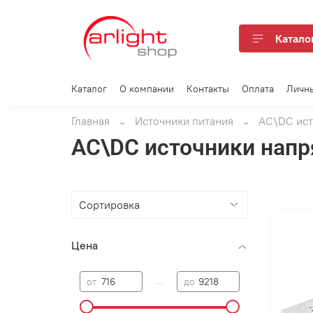
Катало
Каталог
О компании
Контакты
Оплата
Личн
Главная
Источники питания
AC\DC ист
AC\DC источники нап
Цена
—
от
до