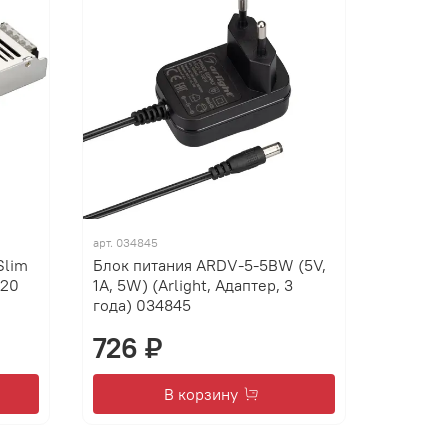
арт.
034845
Slim
Блок питания ARDV-5-5BW (5V,
P20
1A, 5W) (Arlight, Адаптер, 3
года) 034845
726 ₽
В корзину