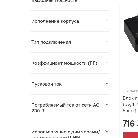
Выходная мощность
Исполнение корпуса
Тип подключения
Коэффициент мощности (PF)
Пусковой ток
арт.
046
Блок 
(5V, 1.
Потребляемый ток от сети AC
5 лет)
230 В
716
Использование с диммерами/
контроллерами ШИМ