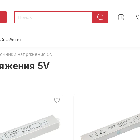
г
ый кабинет
очники напряжения 5V
ряжения 5V