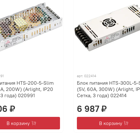
91
арт.
022414
итания HTS-200-5-Slim
Блок питания HTS-300L-5-
0A, 200W) (Arlight, IP20
(5V, 60A, 300W) (Arlight, I
 3 года) 020991
Сетка, 3 года) 022414
06 ₽
6 987 ₽
В корзину
В корзину