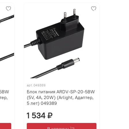
арт.
049389
-5BW
Блок питания ARDV-SP-20-5BW
тер,
(5V, 4A, 20W) (Arlight, Адаптер,
5 лет) 049389
1 534 ₽
В корзину