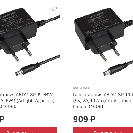
050
арт.
046051
питания ARDV-SP-6-5BW
Блок питания ARDV-SP-10
2A, 6W) (Arlight, Адаптер,
(5V, 2A, 10W) (Arlight, Адап
 046050
5 лет) 046051
 ₽
909 ₽
В корзину
В корзину