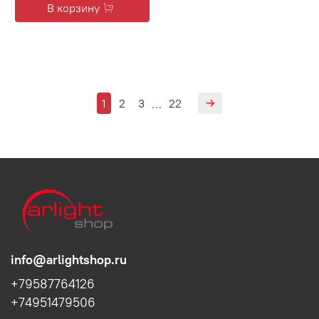
В корзину
1
2
3
22
…
info@arlightshop.ru
+79587764126
+74951479506