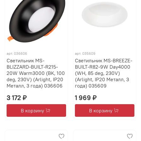
арт.
036606
арт.
035609
Светильник MS-
Светильник MS-BREEZE-
BLIZZARD-BUILT-R215-
BUILT-R82-9W Day4000
20W Warm3000 (BK, 100
(WH, 85 deg, 230V)
deg, 230V) (Arlight, IP20
(Arlight, IP20 Металл, 3
Металл, 3 года) 036606
года) 035609
3 172 ₽
1 969 ₽
В корзину
В корзину