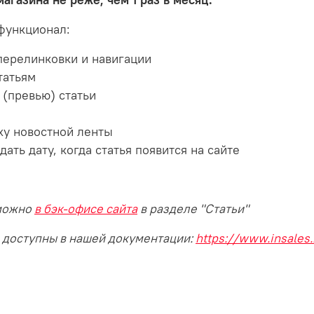
агазина не реже, чем 1 раз в месяц.
функционал:
перелинковки и навигации
татьям
(превью) статьи
ху новостной ленты
ть дату, когда статья появится на сайте
 можно
в бэк-офисе сайта
в разделе "Статьи"
s доступны в нашей документации:
https://www.insales.