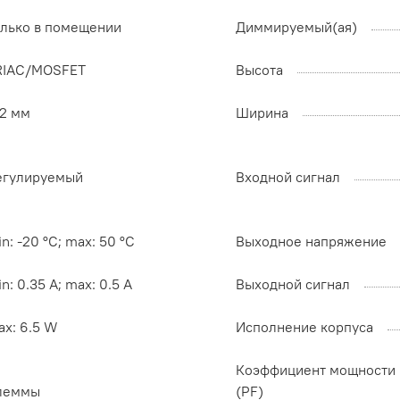
олько в помещении
Диммируемый(ая)
RIAC/MOSFET
Высота
22 мм
Ширина
егулируемый
Входной сигнал
n: -20 °C; max: 50 °C
Выходное напряжение
n: 0.35 A; max: 0.5 A
Выходной сигнал
ax: 6.5 W
Исполнение корпуса
Коэффициент мощности
леммы
(PF)