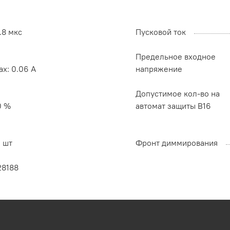
.8 мкс
Пусковой ток
Предельное входное
x: 0.06 A
напряжение
Допустимое кол-во на
0 %
автомат защиты B16
 шт
Фронт диммирования
28188