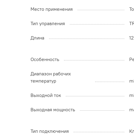
Место применения
Т
Тип управления
T
Длина
1
Особенность
Р
Диапазон рабочих
температур
mi
Выходной ток
mi
Выходная мощность
m
Тип подключения
К