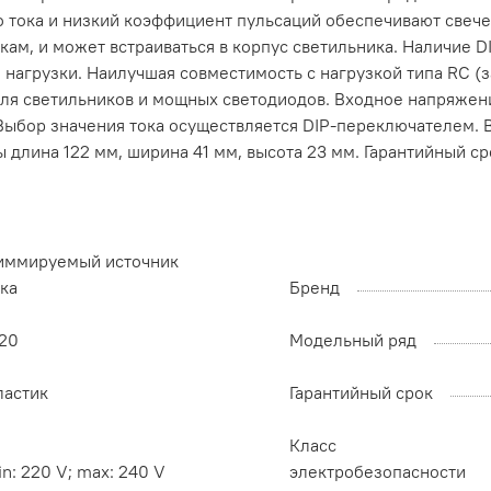
о тока и низкий коэффициент пульсаций обеспечивают свеч
ам, и может встраиваться в корпус светильника. Наличие D
нагрузки. Наилучшая совместимость с нагрузкой типа RC (
 для светильников и мощных светодиодов. Входное напряжен
 Выбор значения тока осуществляется DIP-переключателем.
 длина 122 мм, ширина 41 мм, высота 23 мм. Гарантийный сро
иммируемый источник
ка
Бренд
P20
Модельный ряд
ластик
Гарантийный срок
Класс
n: 220 V; max: 240 V
электробезопасности