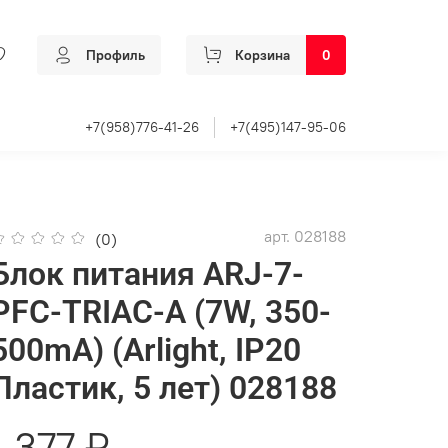
Профиль
Корзина
0
+7(958)776-41-26
+7(495)147-95-06
арт.
028188
(0)
Блок питания ARJ-7-
PFC-TRIAC-A (7W, 350-
500mA) (Arlight, IP20
Пластик, 5 лет) 028188
1 377 ₽