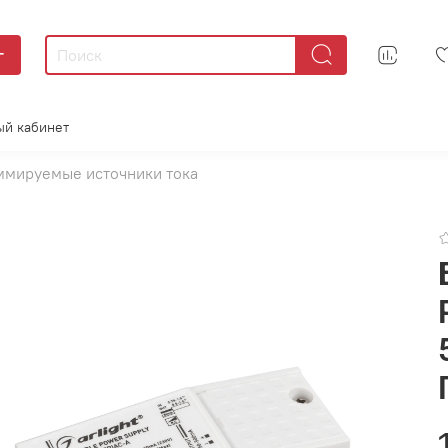
г
ый кабинет
мируемые источники тока