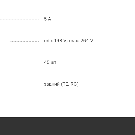
5 A
min: 198 V; max: 264 V
45 шт
задний (TE, RC)