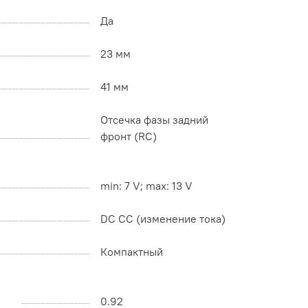
Да
23 мм
41 мм
Отсечка фазы задний
фронт (RC)
min: 7 V; max: 13 V
DC CC (изменение тока)
Компактный
0.92