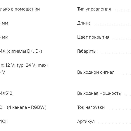
олько в помещении
Тип управления
2 мм
Длина
6 мм
Цвет покрытия
X (сигналы D+, D-)
Габариты
n: 12 V; typ: 24 V; max:
6 V
Выходной сигнал
MX512
Выходная мощность
CH (4 канала - RGBW)
Ток нагрузки
x4CH
Артикул