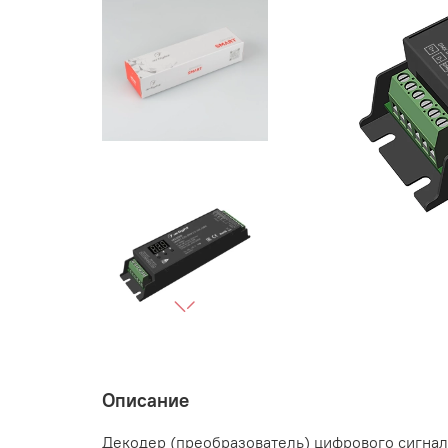
Описание
Декодер (преобразователь) цифрового сигна