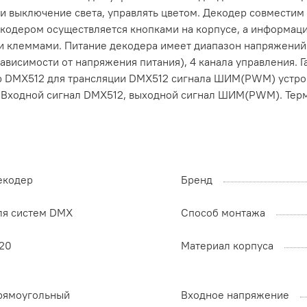
 и выключение света, управлять цветом. Декодер совместим
кодером осуществляется кнопками на корпусе, а информац
 клеммами. Питание декодера имеет диапазон напряжений о
зависимости от напряжения питания), 4 канала управления. 
р DMX512 для трансляции DMX512 сигнала ШИМ(PWM) устройс
W. Входной сигнал DMX512, выходной сигнал ШИМ(PWM). Те
екодер
Бренд
ля систем DMX
Способ монтажа
P20
Материал корпуса
рямоугольный
Входное напряжение