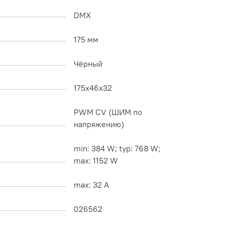
DMX
175 мм
Чёрный
175x46x32
PWM СV (ШИМ по
напряжению)
min: 384 W; typ: 768 W;
max: 1152 W
max: 32 A
026562