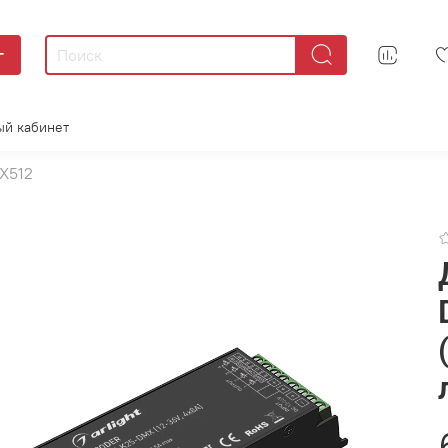
г
ый кабинет
X512