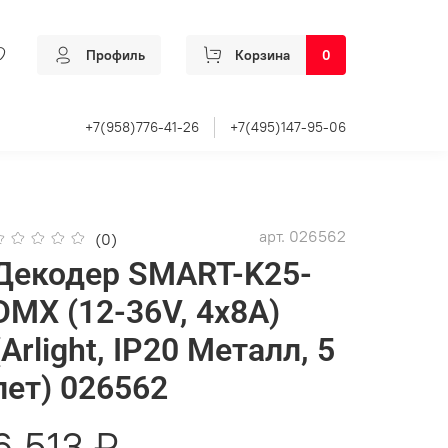
Профиль
Корзина
0
+7(958)776-41-26
+7(495)147-95-06
арт.
026562
(0)
Декодер SMART-K25-
DMX (12-36V, 4x8A)
(Arlight, IP20 Металл, 5
лет) 026562
6 513 ₽