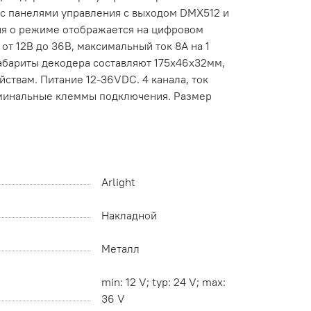
 с панелями управления с выходом DMX512 и
ия о режиме отображается на цифровом
т 12В до 36В, максимальный ток 8А на 1
Габариты декодера составляют 175х46х32мм,
твам. Питание 12-36VDC. 4 канала, ток
рминальные клеммы подключения. Размер
Arlight
Накладной
Металл
min: 12 V; typ: 24 V; max:
36 V