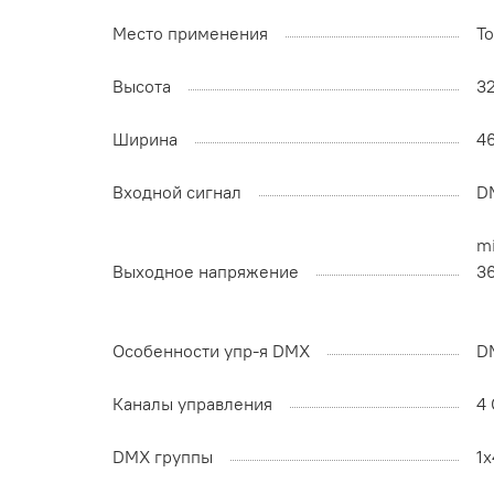
Место применения
Т
Высота
3
Ширина
4
Входной сигнал
DM
mi
Выходное напряжение
3
Особенности упр-я DMX
D
Каналы управления
4 
DMX группы
1