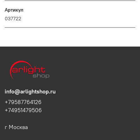
Артикул
037722
info@arlightshop.ru
+79587764126
+74951479506
г Москва