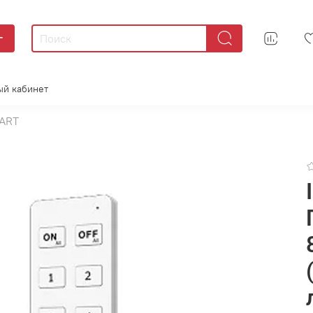
г
ый кабинет
ART