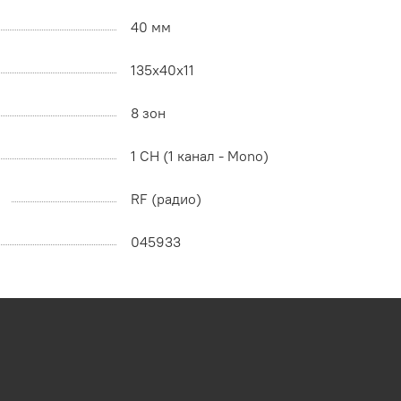
40 мм
135x40x11
8 зон
1 CH (1 канал - Mono)
RF (радио)
045933