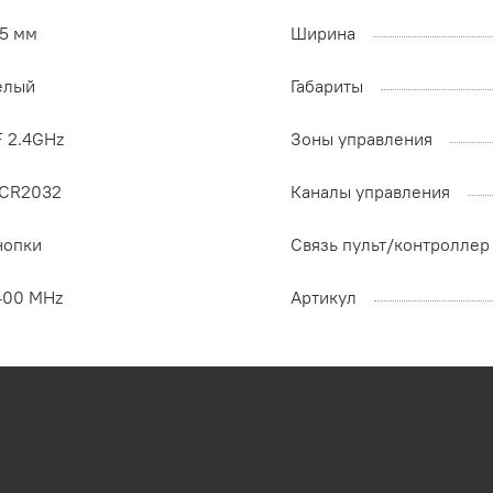
35 мм
Ширина
елый
Габариты
F 2.4GHz
Зоны управления
xCR2032
Каналы управления
нопки
Связь пульт/контроллер
400 MHz
Артикул