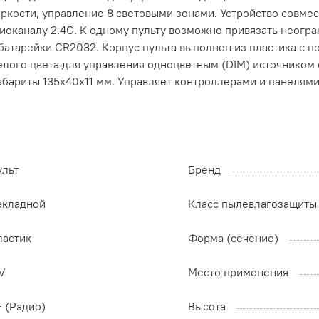
яркости, управление 8 световыми зонами. Устройство совм
оканалу 2.4G. К одному пульту возможно привязать неогра
батарейки CR2032. Корпус пульта выполнен из пластика с по
белого цвета для управления одноцветным (DIM) источником 
абариты 135x40x11 мм. Управляет контроллерами и панелями
ульт
Бренд
акладной
Класс пылевлагозащиты
ластик
Форма (сечение)
V
Место применения
 (Радио)
Высота