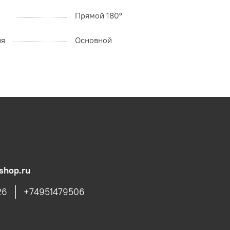
Прямой 180°
ия
Основной
shop.ru
26
+74951479506