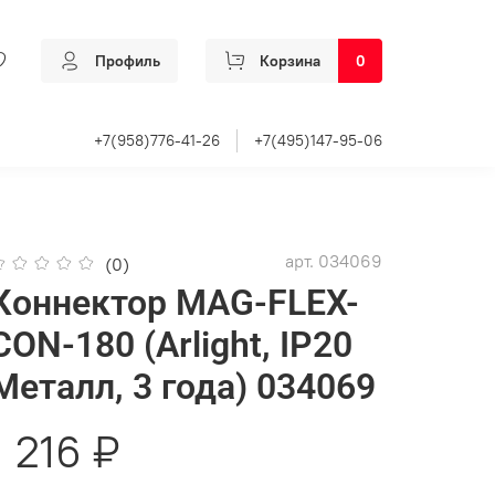
Профиль
Корзина
0
+7(958)776-41-26
+7(495)147-95-06
арт.
034069
(0)
Коннектор MAG-FLEX-
CON-180 (Arlight, IP20
Металл, 3 года) 034069
1 216 ₽