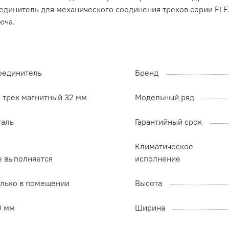
оединитель для механического соединения треков серии FLE
юча.
оединитель
Бренд
а трек магнитный 32 мм
Модельный ряд
таль
Гарантийный срок
Климатическое
е выполняется
исполнение
олько в помещении
Высота
0 мм
Ширина