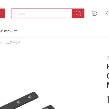
г
ый кабинет
я FLEX 48V