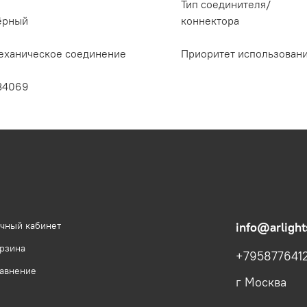
Тип соединителя/
ёрный
коннектора
еханическое соединение
Приоритет использован
34069
чный кабинет
info@arlight
рзина
+795877641
авнение
г Москва