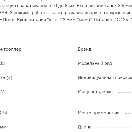
анция срабатывания от 0 до 8 см. Вход питания Jack 3.5 мм
BAR. 3 режима работы - на открывание двери, на закрывани
11mm. Вход питания "джек" 3,5мм "мама". Питание DC 12V. М
онтроллер
Бренд
33
Модельный ряд
год(а)
Индивидуальная покрас
 V
Мощность, макс.
ХЛ4
Место применения
 мм
Длина