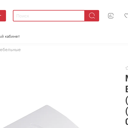
г
ый кабинет
ебельные