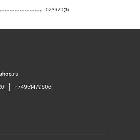
023920(1)
shop.ru
26
+74951479506