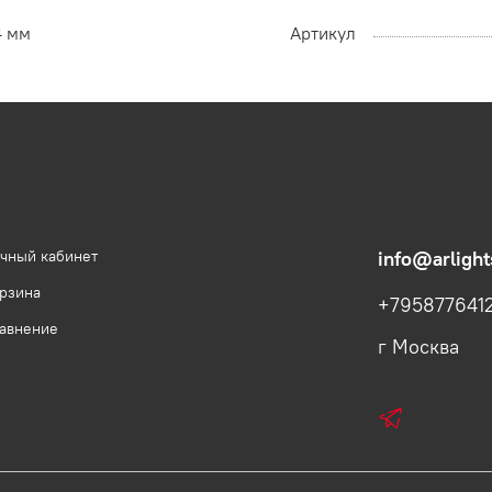
4 мм
Артикул
чный кабинет
info@arlight
рзина
+795877641
авнение
г Москва