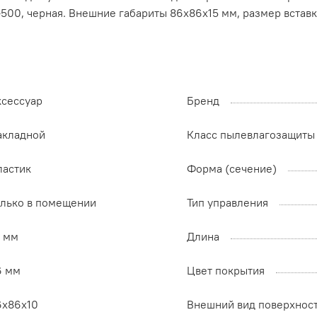
500, черная. Внешние габариты 86х86х15 мм, размер вставк
ксессуар
Бренд
акладной
Класс пылевлагозащиты
ластик
Форма (сечение)
олько в помещении
Тип управления
0 мм
Длина
6 мм
Цвет покрытия
6х86х10
Внешний вид поверхнос