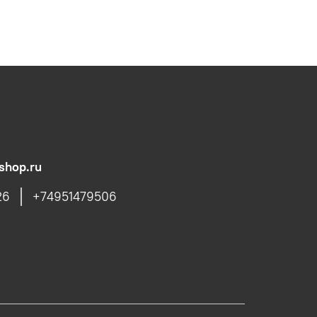
shop.ru
26
+74951479506