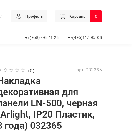
Профиль
Корзина
0
+7(958)776-41-26
+7(495)147-95-06
арт.
032365
(0)
Накладка
декоративная для
панели LN-500, черная
(Arlight, IP20 Пластик,
3 года) 032365