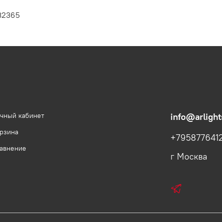
32365
чный кабинет
info@arlight
рзина
+795877641
авнение
г Москва