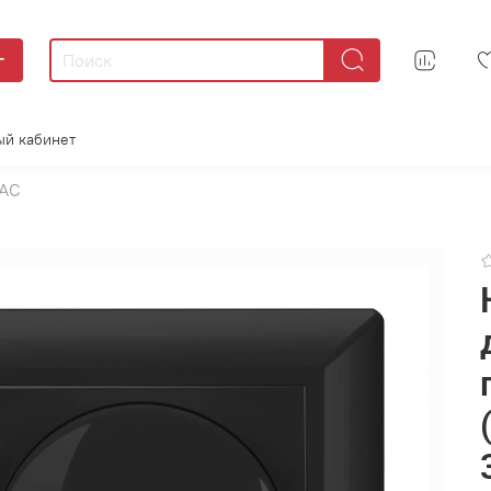
г
ый кабинет
IAC