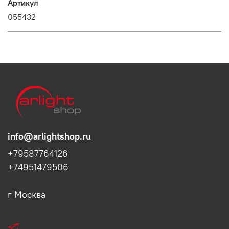
Артикул
055432
info@arlightshop.ru
+79587764126
+74951479506
г Москва