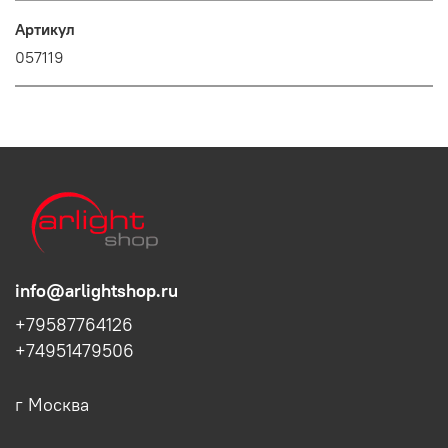
Артикул
057119
info@arlightshop.ru
+79587764126
+74951479506
г Москва