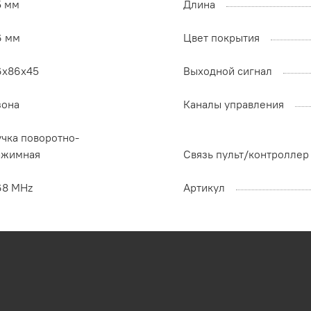
5 мм
Длина
6 мм
Цвет покрытия
6x86x45
Выходной сигнал
зона
Каналы управления
учка поворотно-
ажимная
Связь пульт/контроллер
68 MHz
Артикул