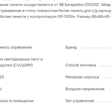
итание панели осуществляется от 3В батарейки CR2032. Габа
Встраиваемая в стену поворотная белая панель для с/д одно
аботает вместе с контроллером SR-1009x. Размер 86х86х45
анель управления
Бренд
ля светодиодных лент и
одулей (CV/ШИМ)
Способ монтажа
P20
Материал корпуса
V
Входное напряжение
олько в помещении
Тип управления