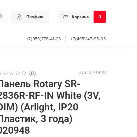
Профиль
Корзина
0
+7(958)776-41-26
+7(495)147-95-06
арт.
020948
(0)
Панель Rotary SR-
2836R-RF-IN White (3V,
DIM) (Arlight, IP20
Пластик, 3 года)
020948