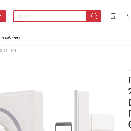
г
ый кабинет
CELLENT