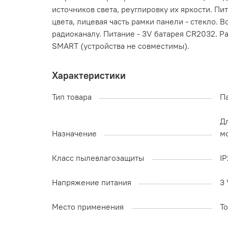
источников света, реуглировку их яркости. П
цвета, лицевая часть рамки панели - стекло. 
радиоканалу. Питание - 3V батарея CR2032. Р
SMART (устройства не совместимы).
Характеристики
Тип товара
П
Д
Назначение
м
Класс пылевлагозащиты
I
Напряжение питания
3 
Место применения
Т