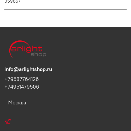
059857
info@arlightshop.ru
+79587764126
+74951479506
г Москва