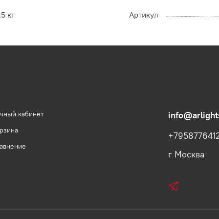
.5 кг
Артикул
чный кабинет
info@arlight
рзина
+795877641
авнение
г Москва