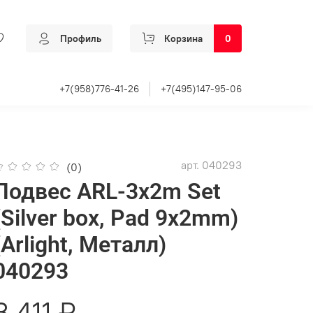
Профиль
Корзина
0
+7(958)776-41-26
+7(495)147-95-06
арт.
040293
(0)
Подвес ARL-3x2m Set
(Silver box, Pad 9x2mm)
(Arlight, Металл)
040293
3 411 ₽