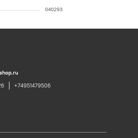
040293
shop.ru
26
+74951479506