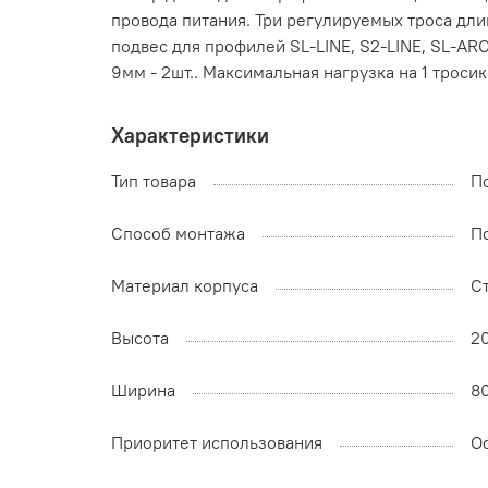
провода питания. Три регулируемых троса дли
подвес для профилей SL-LINE, S2-LINE, SL-ARC 
9мм - 2шт.. Максимальная нагрузка на 1 тросик 
Характеристики
Тип товара
П
Способ монтажа
П
Материал корпуса
С
Высота
2
Ширина
8
Приоритет использования
О