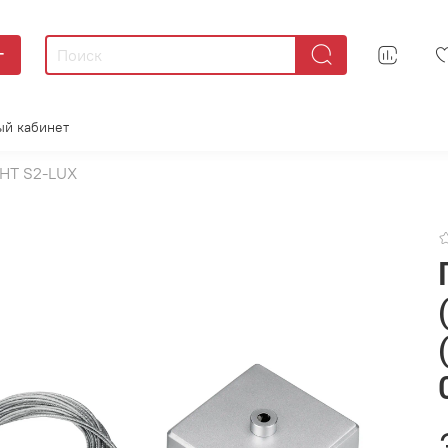
г
ый кабинет
HT S2-LUX