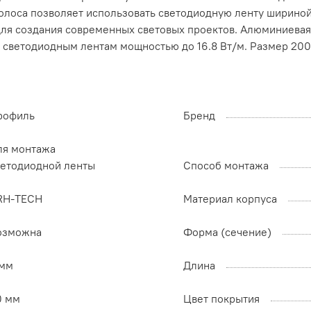
 Полоса позволяет использовать светодиодную ленту шириной
 для создания современных световых проектов. Алюминиевая
ь светодиодным лентам мощностью до 16.8 Вт/м. Размер 20
рофиль
Бренд
ля монтажа
ветодиодной ленты
Способ монтажа
RH-TECH
Материал корпуса
озможна
Форма (сечение)
 мм
Длина
0 мм
Цвет покрытия