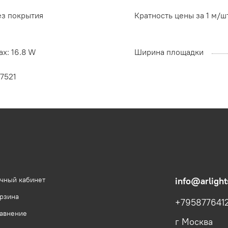
ез покрытия
Кратность цены за 1 м/ш
x: 16.8 W
Ширина площадки
7521
чный кабинет
info@arlight
рзина
+795877641
авнение
г Москва