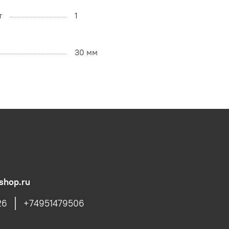
т
1
30 мм
shop.ru
26
+74951479506