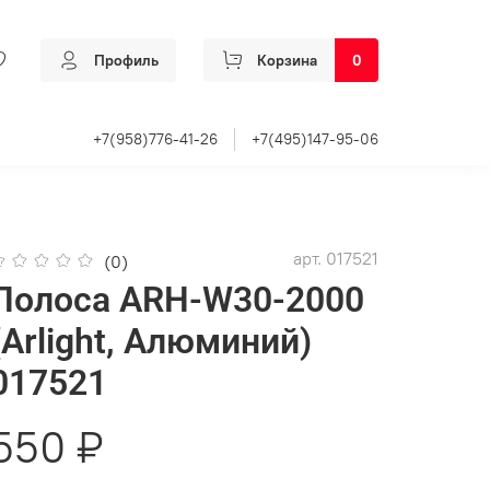
Профиль
Корзина
0
+7(958)776-41-26
+7(495)147-95-06
арт.
017521
(0)
Полоса ARH-W30-2000
(Arlight, Алюминий)
017521
550 ₽