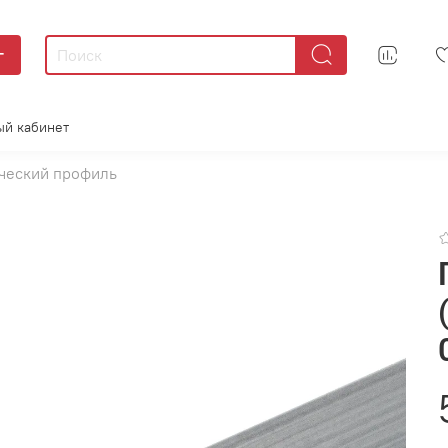
г
ый кабинет
ческий профиль