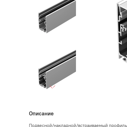
Описание
Подвесной/накладной/встраиваемый профиль 