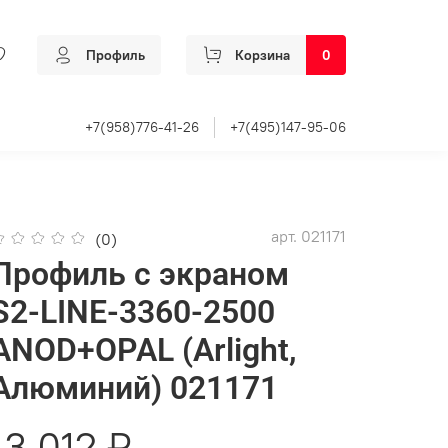
Профиль
Корзина
0
+7(958)776-41-26
+7(495)147-95-06
арт.
021171
(0)
Профиль с экраном
S2-LINE-3360-2500
ANOD+OPAL (Arlight,
Алюминий) 021171
13 012 ₽