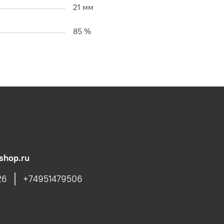
21 мм
85 %
shop.ru
26
+74951479506