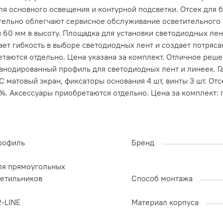
я основного освещения и контурной подсветки. Отсек для б
тельно облегчают сервисное обслуживание осветительного
и 60 мм в высоту. Площадка для установки светодиодных ле
ает гибкость в выборе светодиодных лент и создает потряс
етаются отдельно. Цена указана за комплект. Отличное реш
анодированный профиль для светодиодных лент и линеек. 
C матовый экран, фиксаторы основания 4 шт, винты 3 шт. От
. Аксессуары приобретаются отдельно. Цена за комплект: про
рофиль
Бренд
ля прямоугольных
ветильников
Способ монтажа
2-LINE
Материал корпуса