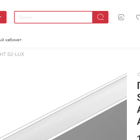
г
ый кабинет
HT S2-LUX