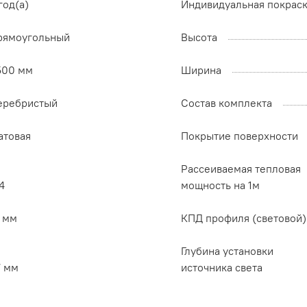
год(а)
Индивидуальная покрас
рямоугольный
Высота
500 мм
Ширина
еребристый
Состав комплекта
атовая
Покрытие поверхности
Рассеиваемая тепловая
4
мощность на 1м
5 мм
КПД профиля (cветовой)
Глубина установки
7 мм
источника света