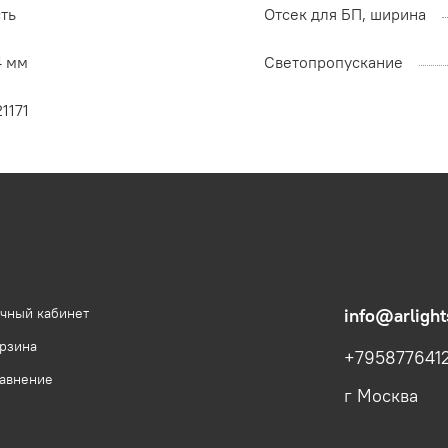
ть
Отсек для БП, ширина
4 мм
Светопропускание
1171
чный кабинет
info@arlight
рзина
+795877641
авнение
г Москва