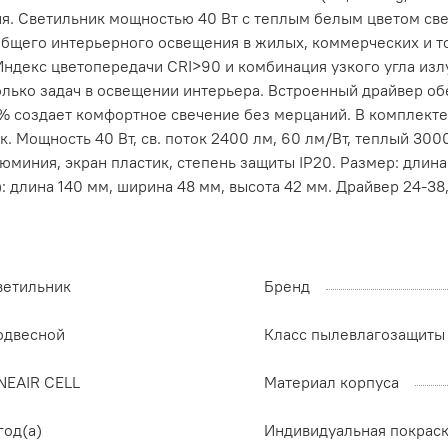
. Светильник мощностью 40 Вт с теплым белым цветом све
общего интерьерного освещения в жилых, коммерческих и 
Индекс цветопередачи CRI>90 и комбинация узкого угла изл
лько задач в освещении интерьера. Встроенный драйвер об
% создает комфортное свечение без мерцаний. В комплекте 
Мощность 40 Вт, св. поток 2400 лм, 60 лм/Вт, теплый 3000
юминия, экран пластик, степень защиты IP20. Размер: длина
 длина 140 мм, ширина 48 мм, высота 42 мм. Драйвер 24-38,
ветильник
Бренд
одвесной
Класс пылевлагозащиты
NEAIR CELL
Материал корпуса
год(а)
Индивидуальная покрас