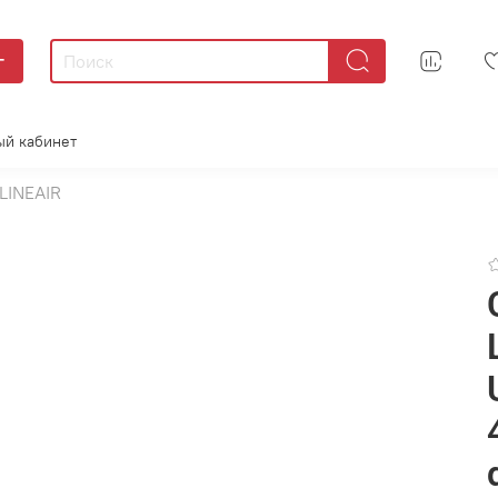
г
ый кабинет
LINEAIR