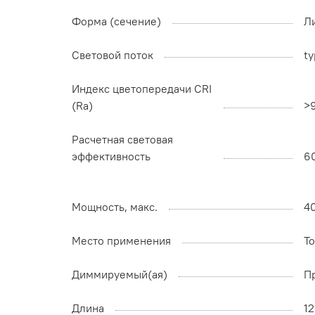
Форма (сечение)
Л
Световой поток
ty
Индекс цветопередачи CRI
(Ra)
>
Расчетная световая
эффективность
6
Мощность, макс.
4
Место применения
Т
Диммируемый(ая)
П
Длина
1