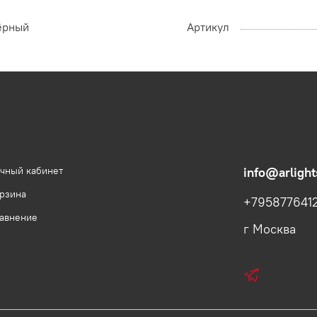
ёрный
Артикул
чный кабинет
info@arlight
рзина
+795877641
авнение
г Москва