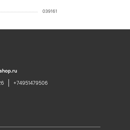
039161
shop.ru
26
+74951479506