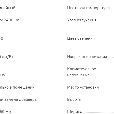
инейный
Цветовая температура
p: 2400 lm
Угол излучения
90
Цвет свечения
0 лм/Вт
Напряжение питания
Климатическое
0 W
исполнение
олько в помещении
Место установки
ри замене драйвера
Высота
259 мм
Ширина