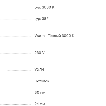
typ: 3000 K
typ: 38 °
Warm | Тёплый 3000 K
230 V
УХЛ4
Потолок
60 мм
24 мм