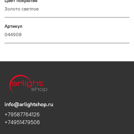
Цвет покрытия
Золото светлое
Артикул
044908
info@arlightshop.ru
+79587764126
+74951479506