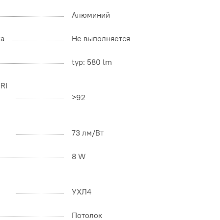
Алюминий
ка
Не выполняется
typ: 580 lm
RI
>92
73 лм/Вт
8 W
УХЛ4
Потолок