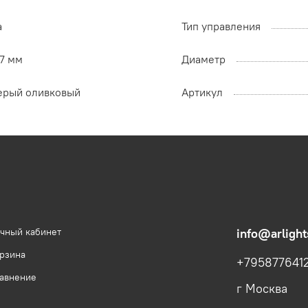
а
Тип управления
87 мм
Диаметр
ерый оливковый
Артикул
чный кабинет
info@arlight
рзина
+795877641
авнение
г Москва