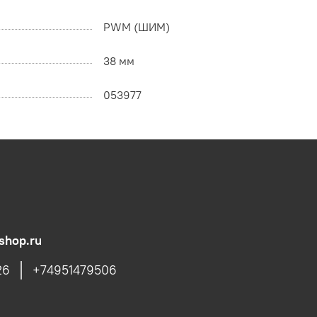
PWM (ШИМ)
38 мм
053977
shop.ru
26
+74951479506