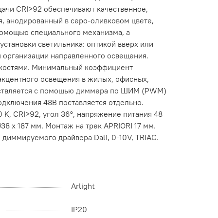
едачи CRI>92 обеспечивают качественное,
, анодированный в серо-оливковом цвете,
помощью специального механизма, а
установки светильника: оптикой вверх или
ля организации направленного освещения.
идкостями. Минимальный коэффициент
акцентного освещения в жилых, офисных,
ществляется с помощью диммера по ШИМ (PWM)
одключения 48В поставляется отдельно.
 K, CRI>92, угол 36°, напряжение питания 48
8 x 187 мм. Монтаж на трек APRIORI 17 мм.
иммируемого драйвера Dali, 0-10V, TRIAC.
Arlight
IP20