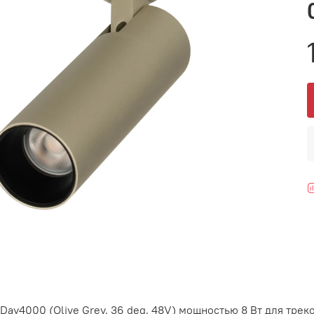
y4000 (Olive Grey, 36 deg, 48V) мощностью 8 Вт для треко