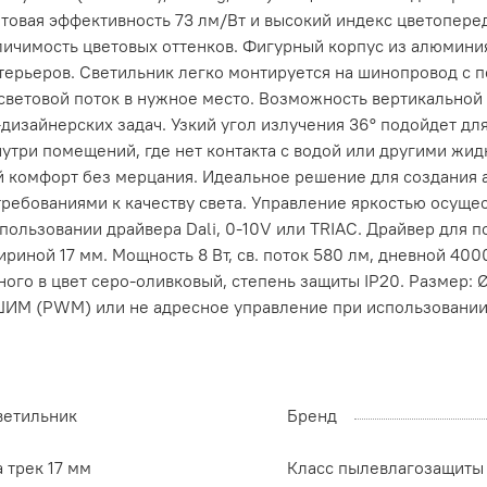
ветовая эффективность 73 лм/Вт и высокий индекс цветопер
чимость цветовых оттенков. Фигурный корпус из алюминия
терьеров. Светильник легко монтируется на шинопровод с 
ветовой поток в нужное место. Возможность вертикальной 
дизайнерских задач. Узкий угол излучения 36° подойдет д
нутри помещений, где нет контакта с водой или другими ж
й комфорт без мерцания. Идеальное решение для создания 
требованиями к качеству света. Управление яркостью осу
ользовании драйвера Dali, 0-10V или TRIAC. Драйвер для п
иной 17 мм. Мощность 8 Вт, св. поток 580 лм, дневной 4000
го в цвет серо-оливковый, степень защиты IP20. Размер: Ø3
М (PWM) или не адресное управление при использовании д
ветильник
Бренд
 трек 17 мм
Класс пылевлагозащиты