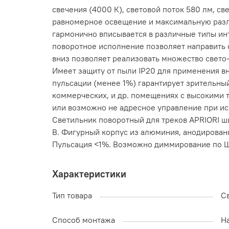
свечения (4000 К), световой поток 580 лм, с
равномерное освещение и максимальную разли
гармонично вписывается в различные типы ин
поворотное исполнение позволяет направить с
вниз позволяет реализовать множество свето-
Имеет защиту от пыли IP20 для применения в
пульсации (менее 1%) гарантирует зрительны
коммерческих, и др. помещениях с высокими 
или возможно не адресное управление при исп
Светильник поворотный для треков APRIORI шир
В. Фигурный корпус из алюминия, анодированно
Пульсация <1%. Возможно диммирование по ШИ
Характеристики
Тип товара
С
Способ монтажа
На