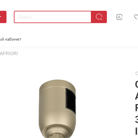
г
ый кабинет
APRIORI