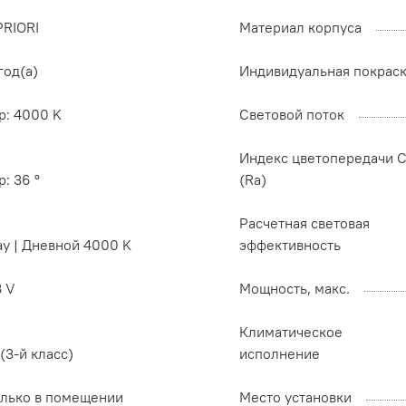
PRIORI
Материал корпуса
год(а)
Индивидуальная покрас
p: 4000 K
Световой поток
Индекс цветопередачи C
p: 36 °
(Ra)
Расчетная световая
ay | Дневной 4000 K
эффективность
8 V
Мощность, макс.
Климатическое
I (3-й класс)
исполнение
олько в помещении
Место установки