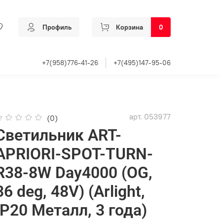
Профиль
Корзина
0
+7(958)776-41-26
+7(495)147-95-06
арт.
053977
(0)
Светильник ART-
APRIORI-SPOT-TURN-
R38-8W Day4000 (OG,
36 deg, 48V) (Arlight,
IP20 Металл, 3 года)