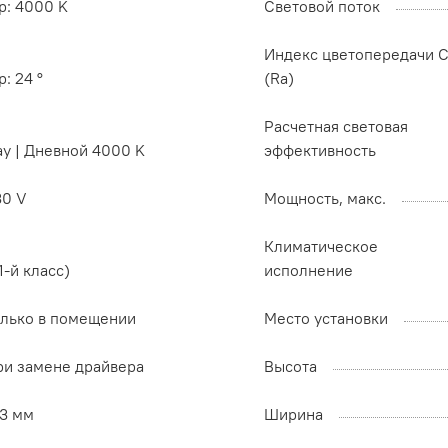
p: 4000 K
Световой поток
Индекс цветопередачи C
p: 24 °
(Ra)
Расчетная световая
ay | Дневной 4000 K
эффективность
30 V
Мощность, макс.
Климатическое
(1-й класс)
исполнение
олько в помещении
Место установки
ри замене драйвера
Высота
33 мм
Ширина