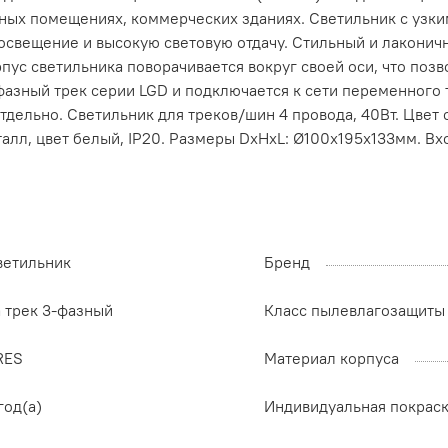
ных помещениях, коммерческих зданиях. Светильник с узким
освещение и высокую световую отдачу. Стильный и лаконич
ус светильника поворачивается вокруг своей оси, что поз
-фазный трек серии LGD и подключается к сети переменного
дельно. Светильник для треков/шин 4 провода, 40Вт. Цвет
еталл, цвет белый, IP20. Размеры DxHxL: Ø100x195x133мм. 
ветильник
Бренд
а трек 3-фазный
Класс пылевлагозащиты
RES
Материал корпуса
год(а)
Индивидуальная покрас