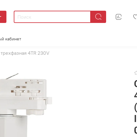
г
ый кабинет
 трехфазная 4TR 230V