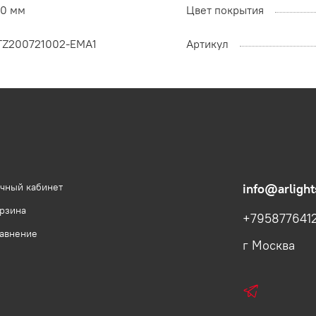
00 мм
Цвет покрытия
TZ200721002-EMA1
Артикул
чный кабинет
info@arlight
рзина
+795877641
авнение
г Москва