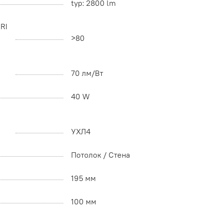
typ: 2800 lm
RI
>80
70 лм/Вт
40 W
УХЛ4
Потолок / Cтена
195 мм
100 мм