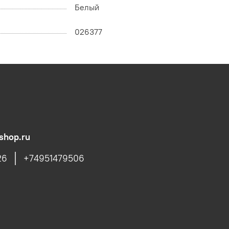
Белый
026377
shop.ru
26
+74951479506