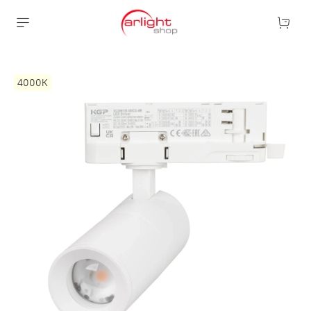
4000К