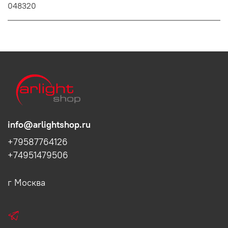
048320
info@arlightshop.ru
+79587764126
+74951479506
г Москва