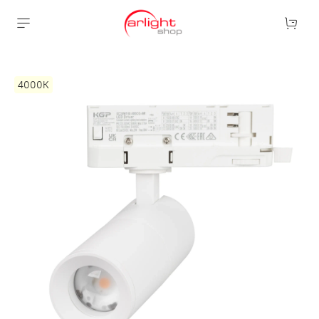
4000К