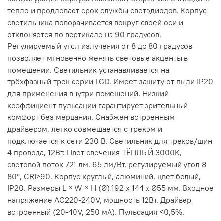
тепло и продлевает срок службы светодиодов. Корпус
светильника поворачивается вокруг своей оси и
отклоняется по вертикале на 90 градусов.
Регулируемый угол излучения от 8 до 80 градусов
позволяет мгновенно менять световые акценты в
помещении. Светильник устанавливается на
трёхфазный трек серии LGD. Имеет защиту от пыли IP20
для применения внутри помещений. Низкий
коэффициент пульсации гарантирует зрительный
комфорт без мерцания. Снабжен встроенным
драйвером, легко совмещается с треком и
подключается к сети 230 В. Светильник для треков/шин
4 провода, 12Вт. Цвет свечения ТЁПЛЫЙ 3000K,
световой поток 721 лм, 65 лм/Вт, регулируемый угол 8-
80°, CRI>90. Корпус круглый, алюминий, цвет белый,
IP20. Размеры L × W × H (Ø) 192 х 144 х Ø55 мм. Входное
напряжение AC220-240V, мощность 12Вт. Драйвер
встроенный (20-40V, 250 мА). Пульсация <0,5%.