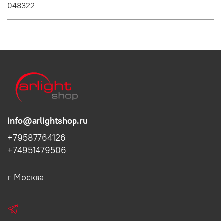
048322
info@arlightshop.ru
+79587764126
+74951479506
г Москва