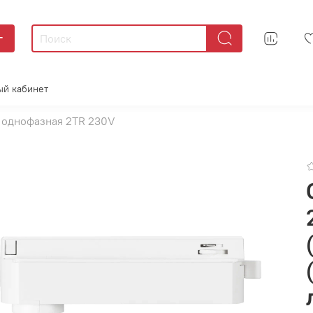
г
ый кабинет
 однофазная 2TR 230V