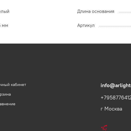
елый
Длина основания
5 мм
Артикул
чный кабинет
info@arlight
рзина
+795877641
авнение
г Москва