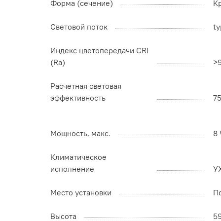
Форма (сечение)
К
Световой поток
ty
Индекс цветопередачи CRI
(Ra)
>
Расчетная световая
эффективность
7
Мощность, макс.
8
Климатическое
исполнение
У
Место установки
П
Высота
5