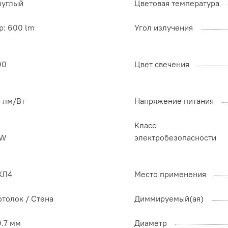
руглый
Цветовая температура
p: 600 lm
Угол излучения
90
Цвет свечения
5 лм/Вт
Напряжение питания
Класс
 W
электробезопасности
ХЛ4
Место применения
отолок / Cтена
Диммируемый(ая)
9.7 мм
Диаметр