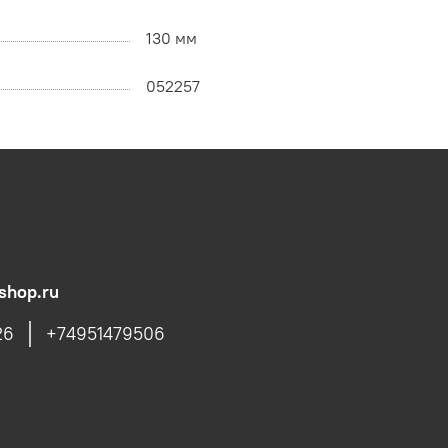
130 мм
052257
shop.ru
26
+74951479506