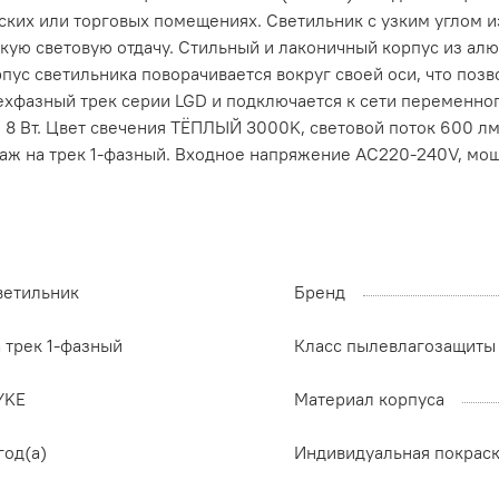
ких или торговых помещениях. Светильник с узким углом и
кую световую отдачу. Стильный и лаконичный корпус из ал
ус светильника поворачивается вокруг своей оси, что поз
рехфазный трек серии LGD и подключается к сети переменно
 8 Вт. Цвет свечения ТЁПЛЫЙ 3000K, световой поток 600 лм,
аж на трек 1-фазный. Входное напряжение AC220-240V, мощн
ветильник
Бренд
 трек 1-фазный
Класс пылевлагозащиты
YKE
Материал корпуса
год(а)
Индивидуальная покрас