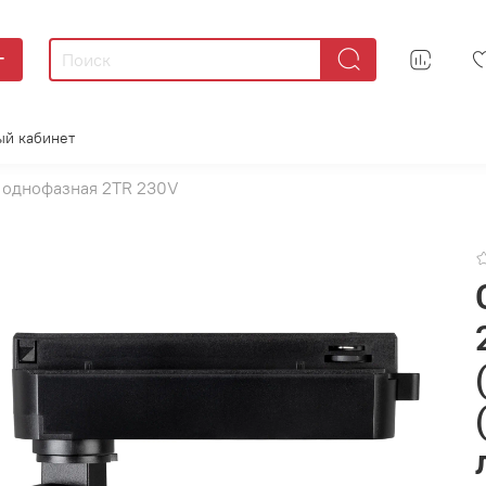
г
ый кабинет
 однофазная 2TR 230V