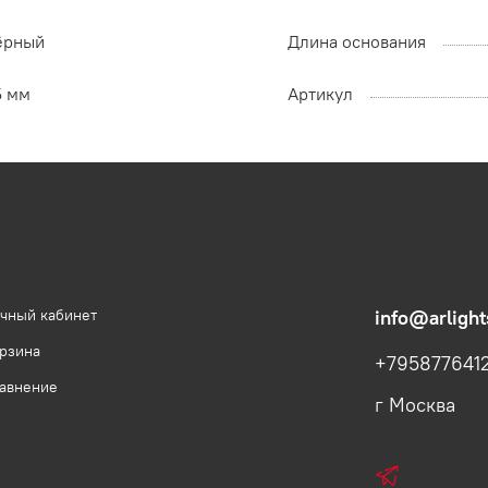
ёрный
Длина основания
5 мм
Артикул
чный кабинет
info@arlight
рзина
+795877641
авнение
г Москва