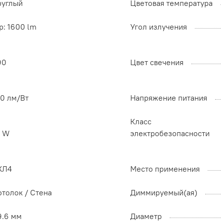
руглый
Цветовая температура
p: 1600 lm
Угол излучения
90
Цвет свечения
00 лм/Вт
Напряжение питания
Класс
6 W
электробезопасности
ХЛ4
Место применения
отолок / Cтена
Диммируемый(ая)
9.6 мм
Диаметр