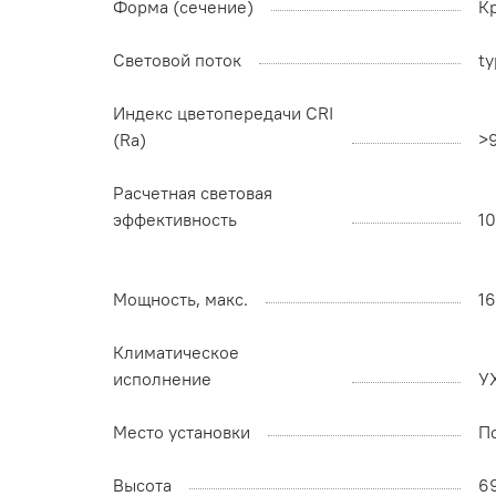
Форма (сечение)
К
Световой поток
ty
Индекс цветопередачи CRI
(Ra)
>
Расчетная световая
эффективность
1
Мощность, макс.
1
Климатическое
исполнение
У
Место установки
П
Высота
6