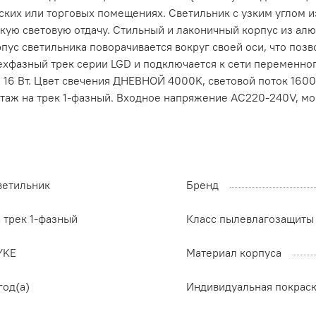
ких или торговых помещениях. Светильник с узким углом и
кую световую отдачу. Стильный и лаконичный корпус из ал
ус светильника поворачивается вокруг своей оси, что поз
рехфазный трек серии LGD и подключается к сети переменно
16 Вт. Цвет свечения ДНЕВНОЙ 4000K, световой поток 1600 
таж на трек 1-фазный. Входное напряжение AC220-240V, мо
ветильник
Бренд
 трек 1-фазный
Класс пылевлагозащиты
YKE
Материал корпуса
год(а)
Индивидуальная покрас