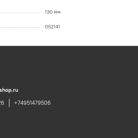
130 мм
052141
shop.ru
26
+74951479506