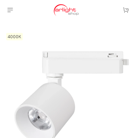
4000К