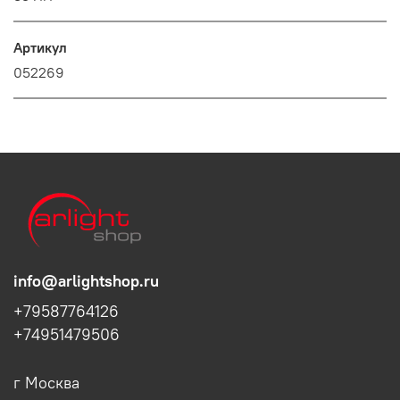
Артикул
052269
info@arlightshop.ru
+79587764126
+74951479506
г Москва