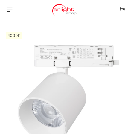
4000К