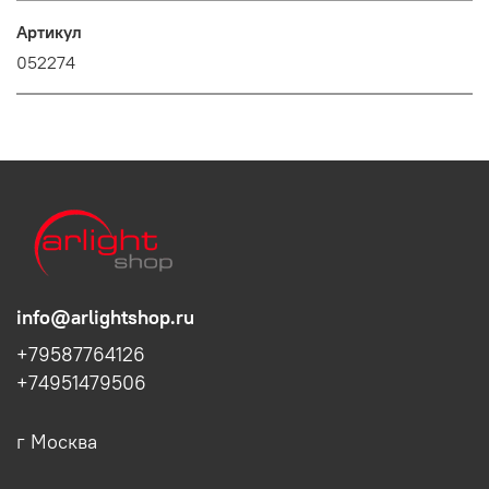
Артикул
052274
info@arlightshop.ru
+79587764126
+74951479506
г Москва