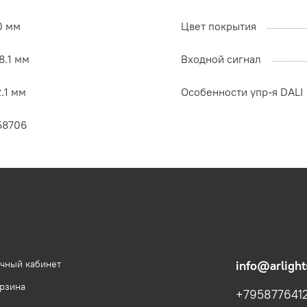
0 мм
Цвет покрытия
8.1 мм
Входной сигнал
.1 мм
Особенности упр-я DALI
58706
чный кабинет
info@arlight
рзина
+795877641