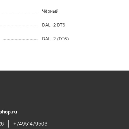
Чёрный
DALI-2 DT6
DALI-2 (DT6)
shop.ru
26
+74951479506