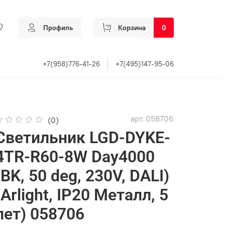
Профиль
Корзина
0
+7(958)776-41-26
+7(495)147-95-06
арт.
058706
(0)
Светильник LGD-DYKE-
4TR-R60-8W Day4000
(BK, 50 deg, 230V, DALI)
(Arlight, IP20 Металл, 5
лет) 058706