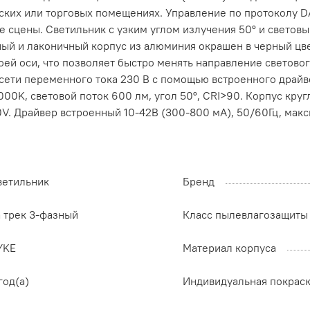
ких или торговых помещениях. Управление по протоколу DA
е сцены. Светильник с узким углом излучения 50° и светов
ный и лаконичный корпус из алюминия окрашен в черный цв
оей оси, что позволяет быстро менять направление световог
сети переменного тока 230 В с помощью встроенного драйве
0K, световой поток 600 лм, угол 50°, CRI>90. Корпус кругл
. Драйвер встроенный 10-42В (300-800 мА), 50/60Гц, мак
ветильник
Бренд
а трек 3-фазный
Класс пылевлагозащиты
YKE
Материал корпуса
год(а)
Индивидуальная покрас