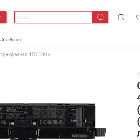
г
ый кабинет
 трехфазная 4TR 230V