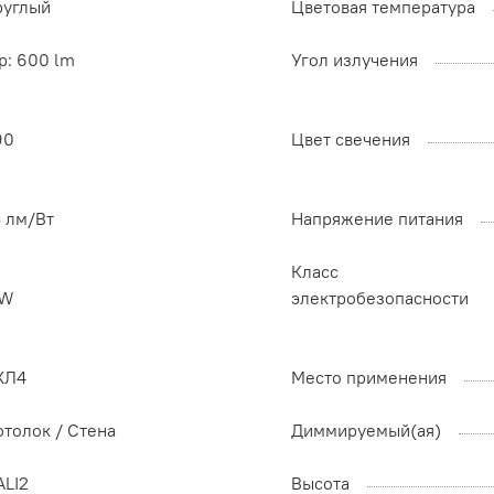
руглый
Цветовая температура
p: 600 lm
Угол излучения
90
Цвет свечения
5 лм/Вт
Напряжение питания
Класс
 W
электробезопасности
ХЛ4
Место применения
отолок / Cтена
Диммируемый(ая)
ALI2
Высота