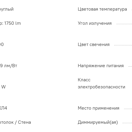
руглый
Цветовая температура
p: 1750 lm
Угол излучения
90
Цвет свечения
09 лм/Вт
Напряжение питания
Класс
6 W
электробезопасности
ХЛ4
Место применения
отолок / Cтена
Диммируемый(ая)