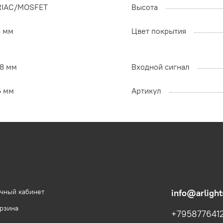
RIAC/MOSFET
Высота
4 мм
Цвет покрытия
58 мм
Входной сигнал
5 мм
Артикул
чный кабинет
info@arlight
рзина
+795877641