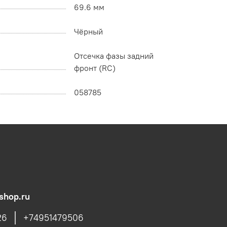
69.6 мм
Чёрный
Отсечка фазы задний
фронт (RC)
058785
shop.ru
26
+74951479506