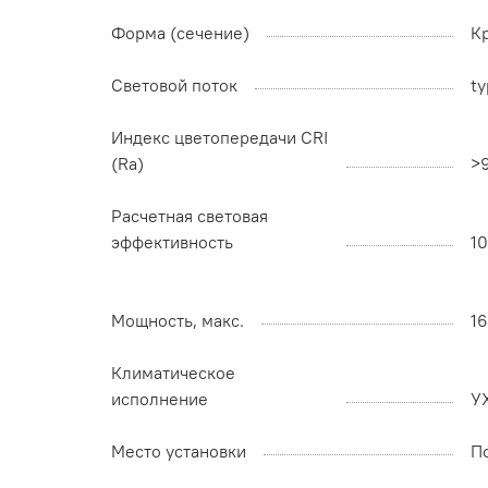
Форма (сечение)
К
Световой поток
ty
Индекс цветопередачи CRI
(Ra)
>
Расчетная световая
эффективность
1
Мощность, макс.
1
Климатическое
исполнение
У
Место установки
П