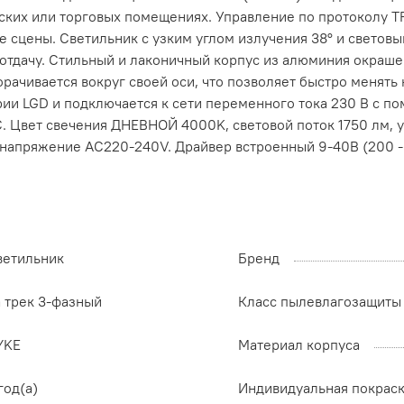
ких или торговых помещениях. Управление по протоколу TR
 сцены. Светильник с узким углом излучения 38° и светов
отдачу. Стильный и лаконичный корпус из алюминия окраше
рачивается вокруг своей оси, что позволяет быстро менять
рии LGD и подключается к сети переменного тока 230 В с п
. Цвет свечения ДНЕВНОЙ 4000K, световой поток 1750 лм, уг
 напряжение AC220-240V. Драйвер встроенный 9-40В (200 -
ветильник
Бренд
а трек 3-фазный
Класс пылевлагозащиты
YKE
Материал корпуса
год(а)
Индивидуальная покрас