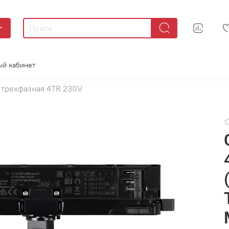
г
ый кабинет
 трехфазная 4TR 230V