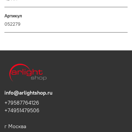
Артикул
052279
info@arlightshop.ru
+79587764126
+74951479506
г Москва