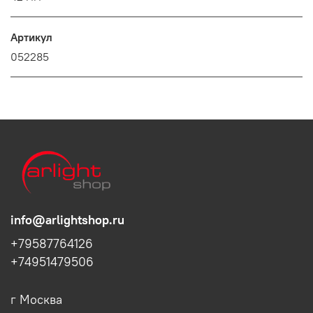
Артикул
052285
info@arlightshop.ru
+79587764126
+74951479506
г Москва