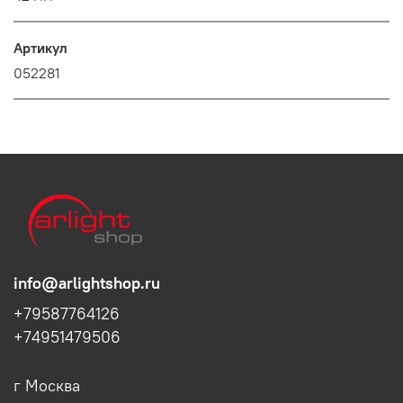
Артикул
052281
info@arlightshop.ru
+79587764126
+74951479506
г Москва