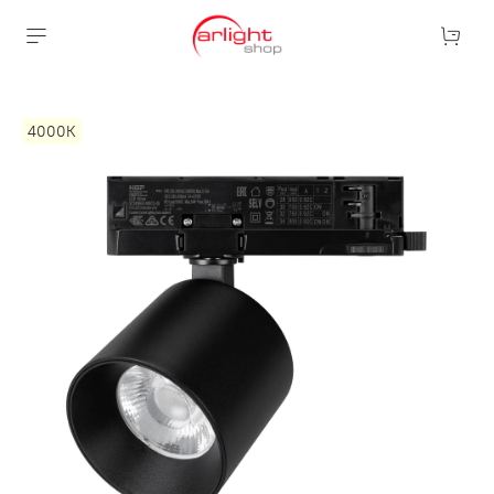
4000К