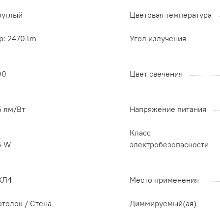
руглый
Цветовая температура
p: 2470 lm
Угол излучения
90
Цвет свечения
5 лм/Вт
Напряжение питания
Класс
6 W
электробезопасности
ХЛ4
Место применения
отолок / Cтена
Диммируемый(ая)