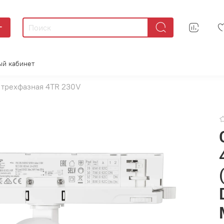
г
ый кабинет
 трехфазная 4TR 230V