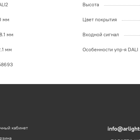
ALI2
Высота
0 мм
Цвет покрытия
8.1 мм
Входной сигнал
.1 мм
Особенности упр-я DALI
58693
чный кабинет
info@arlight
рзина