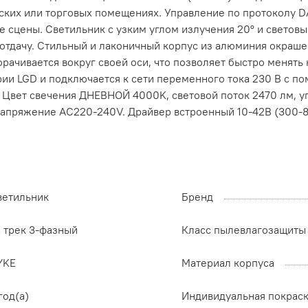
ких или торговых помещениях. Управление по протоколу DA
е сцены. Светильник с узким углом излучения 20° и светов
отдачу. Стильный и лаконичный корпус из алюминия окраше
рачивается вокруг своей оси, что позволяет быстро менять
рии LGD и подключается к сети переменного тока 230 В с п
 Цвет свечения ДНЕВНОЙ 4000K, световой поток 2470 лм, уго
напряжение AC220-240V. Драйвер встроенный 10-42В (300-8
ветильник
Бренд
а трек 3-фазный
Класс пылевлагозащиты
YKE
Материал корпуса
год(а)
Индивидуальная покрас