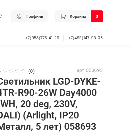
Профиль
Корзина
0
+7(958)776-41-26
+7(495)147-95-06
арт.
058693
(0)
Светильник LGD-DYKE-
4TR-R90-26W Day4000
(WH, 20 deg, 230V,
DALI) (Arlight, IP20
Металл, 5 лет) 058693