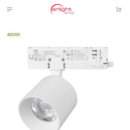
4000К