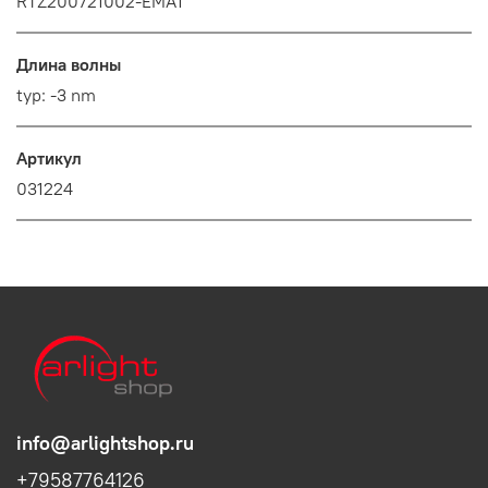
RTZ200721002-EMA1
Длина волны
typ: -3 nm
Артикул
031224
info@arlightshop.ru
+79587764126